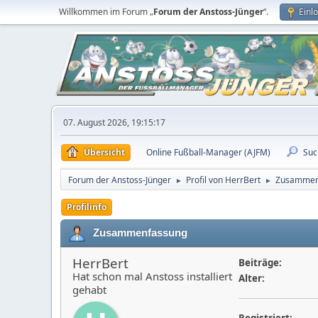
Willkommen im Forum „
Forum der Anstoss-Jünger
“.
Einl
07. August 2026, 19:15:17
Übersicht
Online Fußball-Manager (AJFM)
Suc
Forum der Anstoss-Jünger
Profil von HerrBert
Zusammen
►
►
Profilinfo
Zusammenfassung
HerrBert
Beiträge:
Hat schon mal Anstoss installiert
Alter:
gehabt