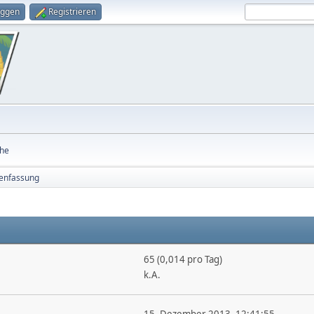
oggen
Registrieren
he
nfassung
65 (0,014 pro Tag)
k.A.