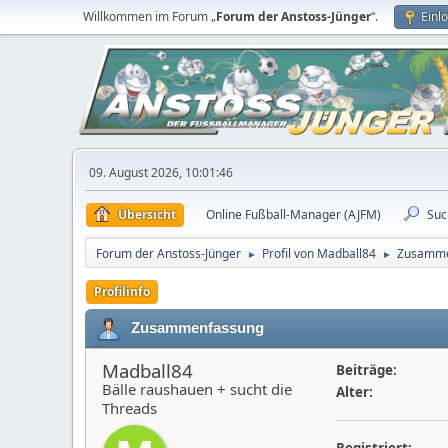
Willkommen im Forum „
Forum der Anstoss-Jünger
“.
Einl
09. August 2026, 10:01:46
Übersicht
Online Fußball-Manager (AJFM)
Suc
Forum der Anstoss-Jünger
Profil von Madball84
Zusamme
►
►
Profilinfo
Zusammenfassung
Madball84
Beiträge:
Bälle raushauen + sucht die
Alter:
Threads