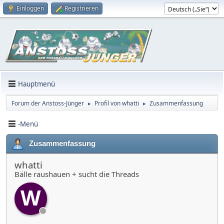
Einloggen
Registrieren
Hauptmenü
Forum der Anstoss-Jünger
Profil von whatti
Zusammenfassung
►
►
-Menü
Zusammenfassung
whatti
Bälle raushauen + sucht die Threads
W