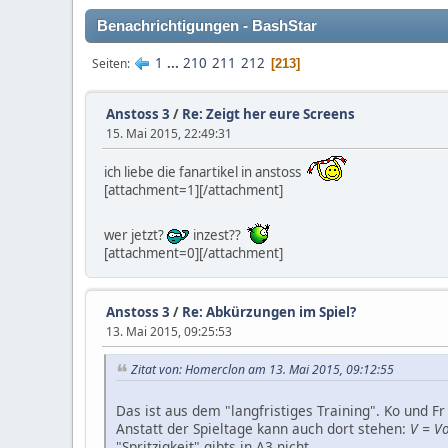
Benachrichtigungen - BashStar
1
...
210
211
212
Seiten
213
Anstoss 3
/
Re: Zeigt her eure Screens
15. Mai 2015, 22:49:31
ich liebe die fanartikel in anstoss
[attachment=1][/attachment]
wer jetzt?
inzest??
[attachment=0][/attachment]
Anstoss 3
/
Re: Abkürzungen im Spiel?
13. Mai 2015, 09:25:53
Zitat von: Homerclon am 13. Mai 2015, 09:12:55
Das ist aus dem "langfristiges Training". Ko und Fr
Anstatt der Spieltage kann auch dort stehen:
V = V
"Spritzigkeit" gibts in A3 nicht.