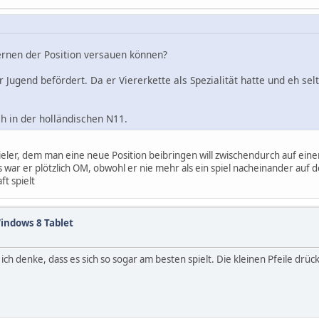
ernen der Position versauen können?
r Jugend befördert. Da er Viererkette als Spezialität hatte und eh s
ch in der holländischen N11.
spieler, dem man eine neue Position beibringen will zwischendurch auf ein
 war er plötzlich OM, obwohl er nie mehr als ein spiel nacheinander auf der 
t spielt
indows 8 Tablet
ch denke, dass es sich so sogar am besten spielt. Die kleinen Pfeile drüc