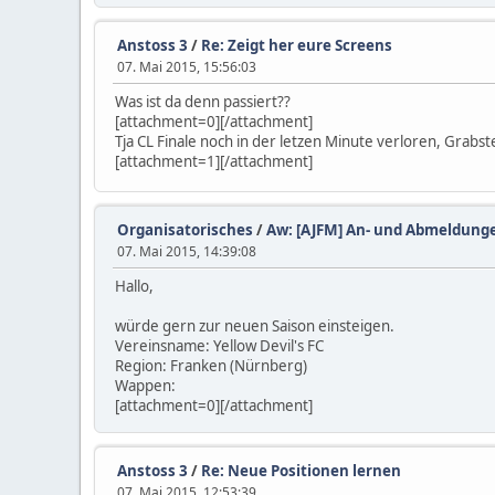
Anstoss 3
/
Re: Zeigt her eure Screens
07. Mai 2015, 15:56:03
Was ist da denn passiert??
[attachment=0][/attachment]
Tja CL Finale noch in der letzen Minute verloren, Grabst
[attachment=1][/attachment]
Organisatorisches
/
Aw: [AJFM] An- und Abmeldung
07. Mai 2015, 14:39:08
Hallo,
würde gern zur neuen Saison einsteigen.
Vereinsname: Yellow Devil's FC
Region: Franken (Nürnberg)
Wappen:
[attachment=0][/attachment]
Anstoss 3
/
Re: Neue Positionen lernen
07. Mai 2015, 12:53:39