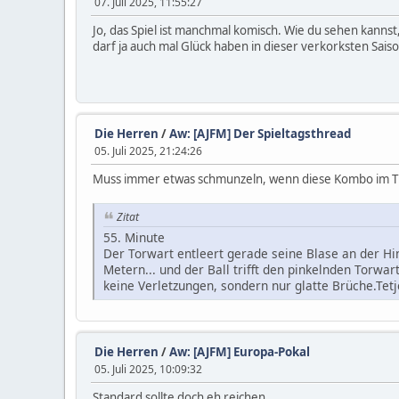
07. Juli 2025, 11:55:27
Jo, das Spiel ist manchmal komisch. Wie du sehen kannst, 
darf ja auch mal Glück haben in dieser verkorksten Saiso
Die Herren
/
Aw: [AJFM] Der Spieltagsthread
05. Juli 2025, 21:24:26
Muss immer etwas schmunzeln, wenn diese Kombo im Ti
Zitat
55. Minute
Der Torwart entleert gerade seine Blase an der Hin
Metern... und der Ball trifft den pinkelnden Torwar
keine Verletzungen, sondern nur glatte Brüche.Te
Die Herren
/
Aw: [AJFM] Europa-Pokal
05. Juli 2025, 10:09:32
Standard sollte doch eh reichen.