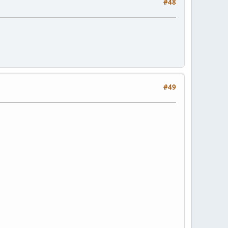
#48
#49