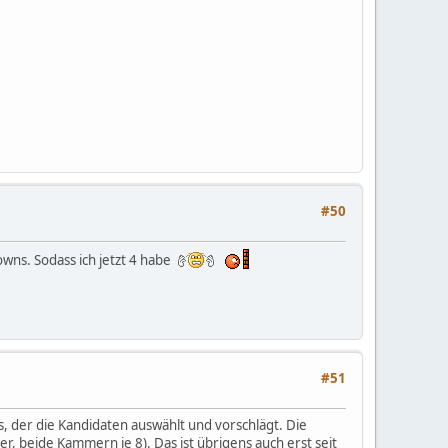
#50
owns. Sodass ich jetzt 4 habe
#51
s, der die Kandidaten auswählt und vorschlägt. Die
 beide Kammern je 8). Das ist übrigens auch erst seit