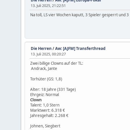
Die Herren
/
Aw: [AJFM] Europa-Pokal
13. Juli 2025, 21:22:51
Na toll, LS vier Wochen kaputt, 3 Spieler gesperrt und 
Die Herren
/
Aw: [AJFM] Transferthread
13. Juli 2025, 00:20:27
Zwei billige Clowns auf der TL:
Andrack, Jante
Torhüter (GS: 1,8)
Alter: 18 Jahre (331 Tage)
Ehrgeiz: Normal
Clown
Talent: 1,0 Stern
Marktwert: 6.318 €
Jahresgehalt: 2.268 €
Johnen, Siegbert