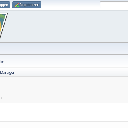
oggen
Registrieren
he
 Manager
a.