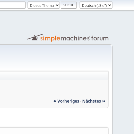
⏪ Vorheriges
-
Nächstes ⏩