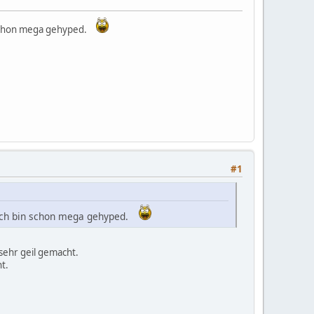
schon mega gehyped.
#1
ch bin schon mega gehyped.
sehr geil gemacht.
t.