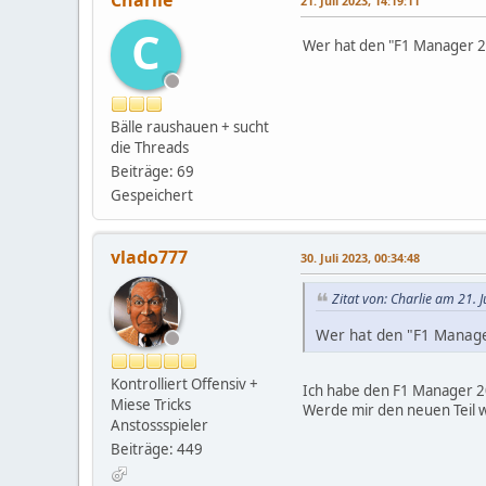
Charlie
21. Juli 2023, 14:19:11
C
Wer hat den "F1 Manager 2
Bälle raushauen + sucht
die Threads
Beiträge: 69
Gespeichert
vlado777
30. Juli 2023, 00:34:48
Zitat von: Charlie am 21. 
Wer hat den "F1 Manag
Kontrolliert Offensiv +
Ich habe den F1 Manager 20
Miese Tricks
Werde mir den neuen Teil wo
Anstossspieler
Beiträge: 449