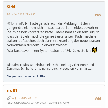
Sidd
26. März 2015, 21:49:45
#65
@TommyK: Ich hatte gerade auch die Meldung mit dem
Jungendspieler, der sich im Nachbardorf anmeldet, obwohl er
bei mir einen Vorvertrag hatte. Interessant an diesem Bug ist,
dass der Spieler noch die ganze Saison unter "Kader nächste
Saison" auftauchte, doch dann mit Erstellung der neuen Saison
vollkommen aus dem Spiel verschwindet.
War kurz davor, mein Systemdatum auf 24.12. zu stellen
Disclaimer: Dies war ein humoristischer Beitrag voller Ironie und
Zynismus. Ich hafte für keine hierdurch erzeugten Herzinfarkte.
Gegen den modernen Fußball
nx-01
04. Juni 2015, 20:57:23
#66
Letzte Bearbeitung
: 08. Juni 2015, 14:20:08 von nx-01