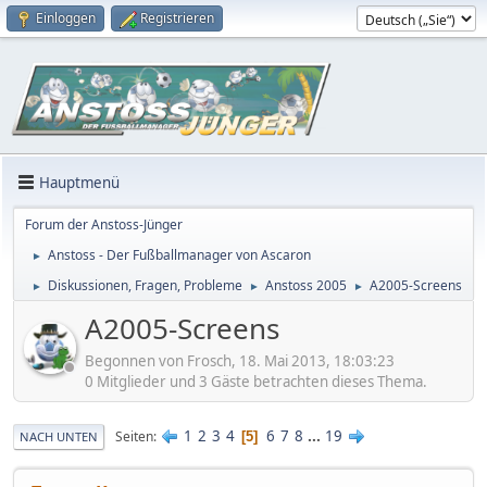
Einloggen
Registrieren
Hauptmenü
Forum der Anstoss-Jünger
Anstoss - Der Fußballmanager von Ascaron
►
Diskussionen, Fragen, Probleme
Anstoss 2005
A2005-Screens
►
►
►
A2005-Screens
Begonnen von Frosch, 18. Mai 2013, 18:03:23
0 Mitglieder und 3 Gäste betrachten dieses Thema.
1
2
3
4
6
7
8
...
19
Seiten
5
NACH UNTEN