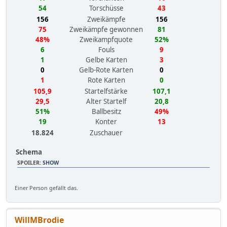
54
Torschüsse
43
156
Zweikämpfe
156
75
Zweikämpfe gewonnen
81
48%
Zweikampfquote
52%
6
Fouls
9
1
Gelbe Karten
3
0
Gelb-Rote Karten
0
1
Rote Karten
0
105,9
Startelfstärke
107,1
29,5
Alter Startelf
20,8
51%
Ballbesitz
49%
19
Konter
13
18.824
Zuschauer
Schema
SPOILER
:
SHOW
Einer Person gefällt das.
WillMBrodie