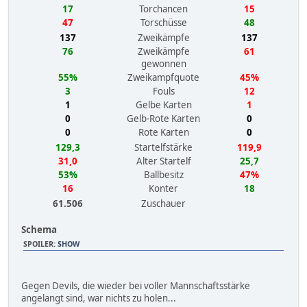
17
Torchancen
15
47
Torschüsse
48
137
Zweikämpfe
137
76
Zweikämpfe
61
gewonnen
55%
Zweikampfquote
45%
3
Fouls
12
1
Gelbe Karten
1
0
Gelb-Rote Karten
0
0
Rote Karten
0
129,3
Startelfstärke
119,9
31,0
Alter Startelf
25,7
53%
Ballbesitz
47%
16
Konter
18
61.506
Zuschauer
Schema
SPOILER
:
SHOW
Gegen Devils, die wieder bei voller Mannschaftsstärke
angelangt sind, war nichts zu holen...