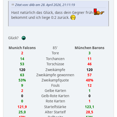
Zitat von: dAb am 28. April 2026, 21:11:19
Hast natürlich das Glück, dass dein Gegner früh
bekommt und ich liege 0:2 zurück.
Glück?
Munich Falcons
85'
München Barons
2
Tore
3
14
Torchancen
11
53
Torschüsse
46
120
Zweikämpfe
120
63
Zweikämpfe gewonnen
57
53%
Zweikampfquote
48%
9
Fouls
12
2
Gelbe Karten
1
0
Gelb-Rote Karten
0
0
Rote Karten
1
121,9
Startelfstärke
123,1
25,0
Alter Startelf
28,5