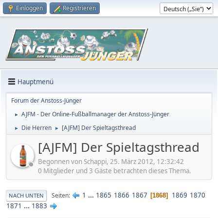
Einloggen
Registrieren
Hauptmenü
Forum der Anstoss-Jünger
AJFM - Der Online-Fußballmanager der Anstoss-Jünger
►
Die Herren
[AJFM] Der Spieltagsthread
►
►
[AJFM] Der Spieltagsthread
Begonnen von Schappi, 25. März 2012, 12:32:42
0 Mitglieder und 3 Gäste betrachten dieses Thema.
1
...
1865
1866
1867
1869
1870
Seiten
1868
NACH UNTEN
1871
...
1883