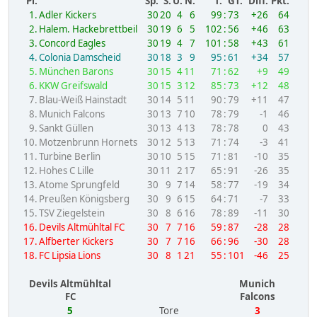
Pl.
Sp.
S.
U.
N.
T.
GT.
Diff.
Pkt.
1.
Adler Kickers
30
20
4
6
99
:
73
+26
64
2.
Halem. Hackebrettbeil
30
19
6
5
102
:
56
+46
63
3.
Concord Eagles
30
19
4
7
101
:
58
+43
61
4.
Colonia Damscheid
30
18
3
9
95
:
61
+34
57
5.
München Barons
30
15
4
11
71
:
62
+9
49
6.
KKW Greifswald
30
15
3
12
85
:
73
+12
48
7.
Blau-Weiß Hainstadt
30
14
5
11
90
:
79
+11
47
8.
Munich Falcons
30
13
7
10
78
:
79
-1
46
9.
Sankt Güllen
30
13
4
13
78
:
78
0
43
10.
Motzenbrunn Hornets
30
12
5
13
71
:
74
-3
41
11.
Turbine Berlin
30
10
5
15
71
:
81
-10
35
12.
Hohes C Lille
30
11
2
17
65
:
91
-26
35
13.
Atome Sprungfeld
30
9
7
14
58
:
77
-19
34
14.
Preußen Königsberg
30
9
6
15
64
:
71
-7
33
15.
TSV Ziegelstein
30
8
6
16
78
:
89
-11
30
16.
Devils Altmühltal FC
30
7
7
16
59
:
87
-28
28
17.
Alfberter Kickers
30
7
7
16
66
:
96
-30
28
18.
FC Lipsia Lions
30
8
1
21
55
:
101
-46
25
Devils Altmühltal
Munich
FC
Falcons
5
Tore
3