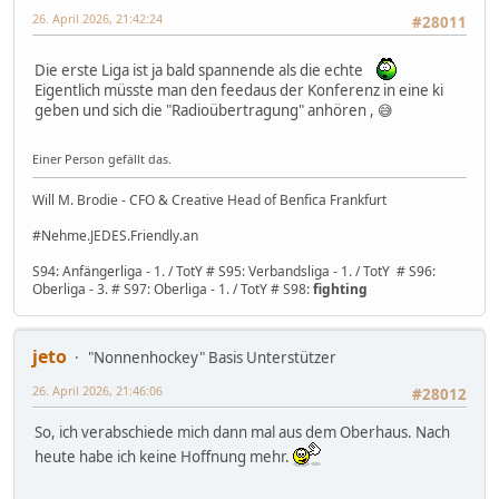
26. April 2026, 21:42:24
#28011
Die erste Liga ist ja bald spannende als die echte
Eigentlich müsste man den feedaus der Konferenz in eine ki
geben und sich die "Radioübertragung" anhören , 😅
Einer Person gefällt das.
Will M. Brodie - CFO & Creative Head of Benfica Frankfurt
#Nehme.JEDES.Friendly.an
S94: Anfängerliga - 1. / TotY # S95: Verbandsliga - 1. / TotY # S96:
Oberliga - 3. # S97: Oberliga - 1. / TotY # S98:
fighting
jeto
"Nonnenhockey" Basis Unterstützer
26. April 2026, 21:46:06
#28012
So, ich verabschiede mich dann mal aus dem Oberhaus. Nach
heute habe ich keine Hoffnung mehr.