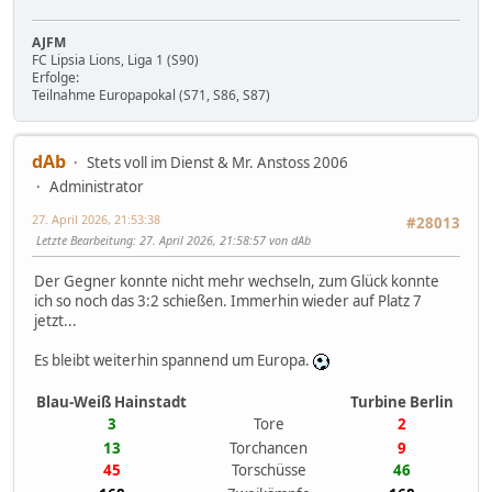
AJFM
FC Lipsia Lions, Liga 1 (S90)
Erfolge:
Teilnahme Europapokal (S71, S86, S87)
dAb
Stets voll im Dienst & Mr. Anstoss 2006
Administrator
27. April 2026, 21:53:38
#28013
Letzte Bearbeitung
: 27. April 2026, 21:58:57 von dAb
Der Gegner konnte nicht mehr wechseln, zum Glück konnte
ich so noch das 3:2 schießen. Immerhin wieder auf Platz 7
jetzt...
Es bleibt weiterhin spannend um Europa.
Blau-Weiß Hainstadt
Turbine Berlin
3
Tore
2
13
Torchancen
9
45
Torschüsse
46