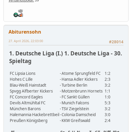
Verbandspokal:
39
Abiturensohn
27. April 2026, 22:03:00
#28014
1. Deutsche Liga (I.) 1. Deutsche Liga - 30.
Spieltag
FC Lipsia Lions
-
Atome Sprungfeld FC
1:2
Hohes C Lille
-
Hansa Adler Kickers
2:3
Blau-Weiß Hainstadt
-
Turbine Berlin
3:2
Spvgg Alfberter Kickers
-
Motzenbrunn Hornets
1:1
FC Concord Eagles
-
FC Sankt Güllen
1:0
Devils Altmühltal FC
-
Munich Falcons
5:3
München Barons
-
TSV Ziegelstein
3:2
Halemannia Hackebrettbeil
-
Colonia Damscheid
3:0
Preußen Königsberg
-
KKW Greifswald
2:4