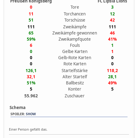
Preußen Königsberg
FC Lipsia Lions
0
Tore
3
11
Torchancen
12
51
Torschüsse
42
111
Zweikämpfe
111
65
Zweikämpfe gewonnen
46
59%
Zweikampfquote
41%
6
Fouls
1
0
Gelbe Karten
1
0
Gelb-Rote Karten
0
0
Rote Karten
0
126,1
Startelfstärke
118,2
32,1
Alter Startelf
28,1
51%
Ballbesitz
49%
5
Konter
5
55.962
Zuschauer
Schema
SPOILER
:
SHOW
Einer Person gefällt das.