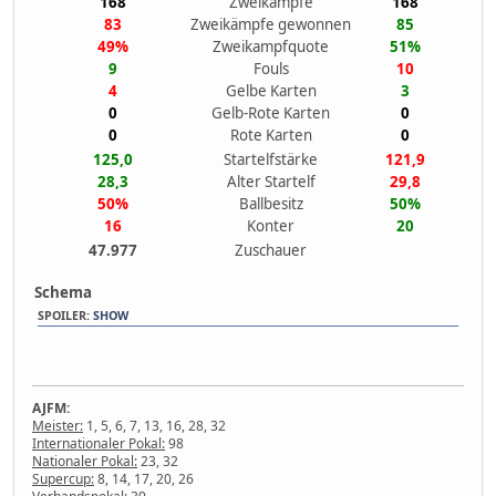
168
Zweikämpfe
168
83
Zweikämpfe gewonnen
85
49%
Zweikampfquote
51%
9
Fouls
10
4
Gelbe Karten
3
0
Gelb-Rote Karten
0
0
Rote Karten
0
125,0
Startelfstärke
121,9
28,3
Alter Startelf
29,8
50%
Ballbesitz
50%
16
Konter
20
47.977
Zuschauer
Schema
SPOILER
:
SHOW
AJFM:
Meister:
1, 5, 6, 7, 13, 16, 28, 32
Internationaler Pokal:
98
Nationaler Pokal:
23, 32
Supercup:
8, 14, 17, 20, 26