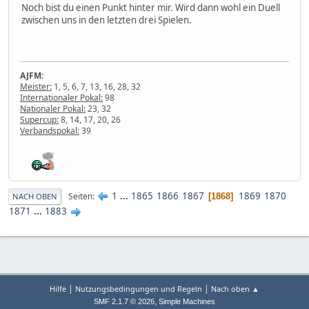
Noch bist du einen Punkt hinter mir. Wird dann wohl ein Duell
zwischen uns in den letzten drei Spielen.
AJFM:
Meister:
1, 5, 6, 7, 13, 16, 28, 32
Internationaler Pokal:
98
Nationaler Pokal:
23, 32
Supercup:
8, 14, 17, 20, 26
Verbandspokal:
39
1
...
1865
1866
1867
1869
1870
Seiten
1868
NACH OBEN
1871
...
1883
|
|
Hilfe
Nutzungsbedingungen und Regeln
Nach oben ▲
,
SMF 2.1.7 © 2026
Simple Machines