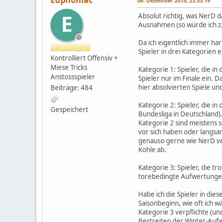
Euphoniac
06. Dezember 2015, 23:53:19
E
Absolut richtig, was NerD d
Ausnahmen (so würde ich z.
Da ich eigentlich immer har
Spieler in drei Kategorien e
Kontrolliert Offensiv +
Miese Tricks
Kategorie 1: Spieler, die in
Anstossspieler
Spieler nur im Finale ein. D
hier absolvierten Spiele un
Beiträge: 484
Kategorie 2: Spieler, die in
Gespeichert
Bundesliga in Deutschland).
Kategorie 2 sind meistens 
vor sich haben oder langsa
genauso gerne wie NerD ver
Kohle ab.
Kategorie 3: Spieler, die t
torebedingte Aufwertungen) 
Habe ich die Spieler in dies
Saisonbeginn, wie oft ich w
Kategorie 3 verpflichte (un
Bestreiten der Winter-Auf