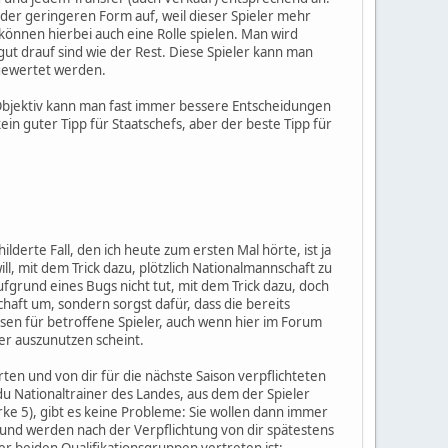
t der geringeren Form auf, weil dieser Spieler mehr
 können hierbei auch eine Rolle spielen. Man wird
ut drauf sind wie der Rest. Diese Spieler kann man
bgewertet werden.
Objektiv kann man fast immer bessere Entscheidungen
kein guter Tipp für Staatschefs, aber der beste Tipp für
ilderte Fall, den ich heute zum ersten Mal hörte, ist ja
ill, mit dem Trick dazu, plötzlich Nationalmannschaft zu
aufgrund eines Bugs nicht tut, mit dem Trick dazu, doch
chaft um, sondern sorgst dafür, dass die bereits
issen für betroffene Spieler, auch wenn hier im Forum
er auszunutzen scheint.
n und von dir für die nächste Saison verpflichteten
t du Nationaltrainer des Landes, aus dem der Spieler
rke 5), gibt es keine Probleme: Sie wollen dann immer
n und werden nach der Verpflichtung von dir spätestens