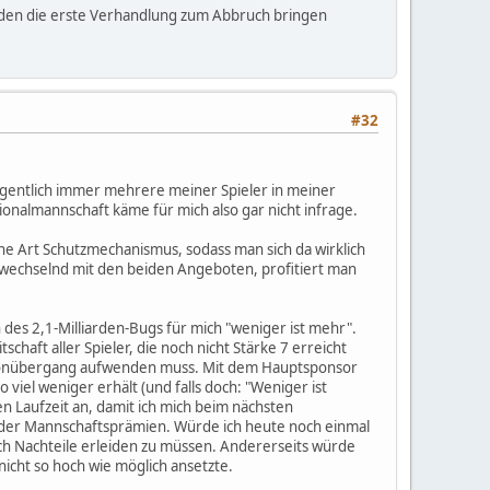
Banden die erste Verhandlung zum Abbruch bringen
#32
igentlich immer mehrere meiner Spieler in meiner
ionalmannschaft käme für mich also gar nicht infrage.
eine Art Schutzmechanismus, sodass man sich da wirklich
bwechselnd mit den beiden Angeboten, profitiert man
 des 2,1-Milliarden-Bugs für mich "weniger ist mehr".
haft aller Spieler, die noch nicht Stärke 7 erreicht
Saisonübergang aufwenden muss. Mit dem Hauptsponsor
viel weniger erhält (und falls doch: "Weniger ist
 Laufzeit an, damit ich mich beim nächsten
g der Mannschaftsprämien. Würde ich heute noch einmal
rch Nachteile erleiden zu müssen. Andererseits würde
nicht so hoch wie möglich ansetzte.