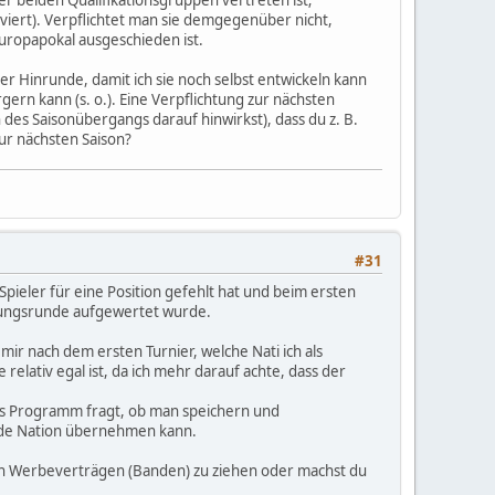
er beiden Qualifikationsgruppen vertreten ist;
viert). Verpflichtet man sie demgegenüber nicht,
Europapokal ausgeschieden ist.
er Hinrunde, damit ich sie noch selbst entwickeln kann
gern kann (s. o.). Eine Verpflichtung zur nächsten
 des Saisonübergangs darauf hinwirkst), dass du z. B.
zur nächsten Saison?
#31
Spieler für eine Position gefehlt hat und beim ersten
ertungsrunde aufgewertet wurde.
ir nach dem ersten Turnier, welche Nati ich als
relativ egal ist, da ich mehr darauf achte, dass der
das Programm fragt, ob man speichern und
sende Nation übernehmen kann.
 den Werbeverträgen (Banden) zu ziehen oder machst du