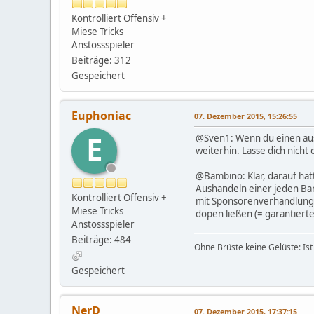
Kontrolliert Offensiv +
Miese Tricks
Anstossspieler
Beiträge: 312
Gespeichert
Euphoniac
07. Dezember 2015, 15:26:55
E
@Sven1: Wenn du einen aus
weiterhin. Lasse dich nich
@Bambino: Klar, darauf hät
Aushandeln einer jeden Band
Kontrolliert Offensiv +
mit Sponsorenverhandlungen
Miese Tricks
dopen ließen (= garantierte
Anstossspieler
Beiträge: 484
Ohne Brüste keine Gelüste: Ist
Gespeichert
NerD
07. Dezember 2015, 17:37:15