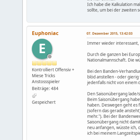
Ich habe die Kalkulation m
sollte, um bei der zweiten 
Euphoniac
07. Dezember 2015, 13:42:03
E
Immer wieder interessant, w
Durch die ganzen bei Euro
Nationalmannschaft. Die wür
Kontrolliert Offensiv +
Bei den Banden-Verhandlunge
Miese Tricks
blöd anstellen - oder gier
Anstossspieler
jedenfalls nicht von einem
Beiträge: 484
Den Saisonübergang lade/spi
Beim Saisonübergang habe ic
Gespeichert
haben. Deswegen geht es f
(sofern das gerade ansteht)
mehr."). Bei der Bandenwe
Saisonübergang nicht damit
neu anfangen, wüsste ich, 
ich bei meinem Langzeitspie