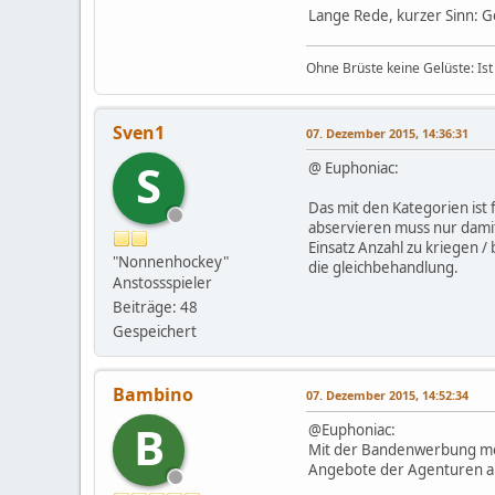
Lange Rede, kurzer Sinn: Gel
Ohne Brüste keine Gelüste: Ist
Sven1
07. Dezember 2015, 14:36:31
S
@ Euphoniac:
Das mit den Kategorien ist 
abservieren muss nur damit 
Einsatz Anzahl zu kriegen / 
"Nonnenhockey"
die gleichbehandlung.
Anstossspieler
Beiträge: 48
Gespeichert
Bambino
07. Dezember 2015, 14:52:34
B
@Euphoniac:
Mit der Bandenwerbung mein
Angebote der Agenturen 