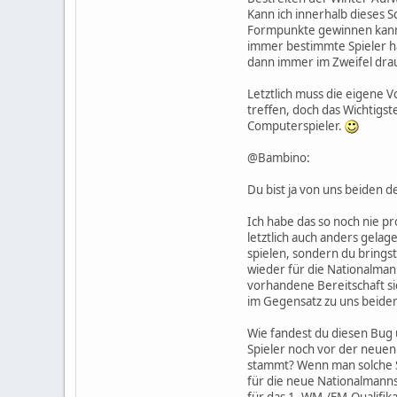
Kann ich innerhalb dieses S
Formpunkte gewinnen kann 
immer bestimmte Spieler ha
dann immer im Zweifel drau
Letztlich muss die eigene 
treffen, doch das Wichtigste
Computerspieler.
@Bambino:
Du bist ja von uns beiden de
Ich habe das so noch nie pro
letztlich auch anders gelage
spielen, sondern du bringst
wieder für die Nationalmann
vorhandene Bereitschaft sic
im Gegensatz zu uns beide
Wie fandest du diesen Bug 
Spieler noch vor der neuen 
stammt? Wenn man solche Spi
für die neue Nationalmannsc