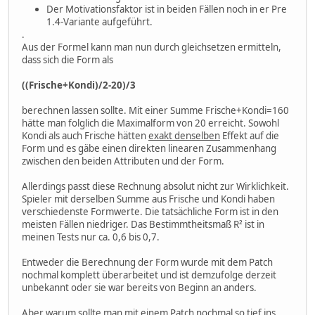
Der Motivationsfaktor ist in beiden Fällen noch in er Pre
1.4-Variante aufgeführt.
.
Aus der Formel kann man nun durch gleichsetzen ermitteln,
dass sich die Form als
((Frische+Kondi)/2-20)/3
berechnen lassen sollte. Mit einer Summe Frische+Kondi=160
hätte man folglich die Maximalform von 20 erreicht. Sowohl
Kondi als auch Frische hätten
exakt denselben
Effekt auf die
Form und es gäbe einen direkten linearen Zusammenhang
zwischen den beiden Attributen und der Form.
Allerdings passt diese Rechnung absolut nicht zur Wirklichkeit.
Spieler mit derselben Summe aus Frische und Kondi haben
verschiedenste Formwerte. Die tatsächliche Form ist in den
meisten Fällen niedriger. Das Bestimmtheitsmaß R² ist in
meinen Tests nur ca. 0,6 bis 0,7.
Entweder die Berechnung der Form wurde mit dem Patch
nochmal komplett überarbeitet und ist demzufolge derzeit
unbekannt oder sie war bereits von Beginn an anders.
Aber warum sollte man mit einem Patch nochmal so tief ins