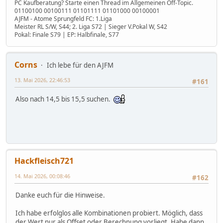
PC Kaufberatung? Starte einen Thread im Allgemeinen Off-Topic.
01100100 00100111 01101111 01101000 00100001
AJFM - Atome Sprungfeld FC: 1.Liga
Meister RL S/W, S44; 2. Liga S72 | Sieger V.Pokal W, S42
Pokal: Finale S79 | EP: Halbfinale, S77
Corns
Ich lebe für den AJFM
13. Mai 2026, 22:46:53
#161
Also nach 14,5 bis 15,5 suchen.
Hackfleisch721
14. Mai 2026, 00:08:46
#162
Danke euch für die Hinweise.
Ich habe erfolglos alle Kombinationen probiert. Möglich, dass
der Wert nur als Offset oder Berechnung vorliegt. Habe dann