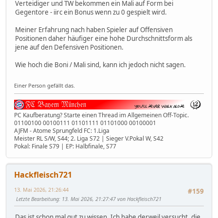
Verteidiger und TW bekommen ein Mali auf Form bei
Gegentore - iirc ein Bonus wenn zu 0 gespielt wird.
Meiner Erfahrung nach haben Spieler auf Offensiven
Positionen daher häufiger eine hohe Durchschnittsform als
jene auf den Defensiven Positionen.
Wie hoch die Boni / Mali sind, kann ich jedoch nicht sagen.
Einer Person gefällt das.
PC Kaufberatung? Starte einen Thread im Allgemeinen Off-Topic.
01100100 00100111 01101111 01101000 00100001
AJFM - Atome Sprungfeld FC: 1.Liga
Meister RL S/W, S44; 2. Liga S72 | Sieger V.Pokal W, S42
Pokal: Finale S79 | EP: Halbfinale, S77
Hackfleisch721
13. Mai 2026, 21:26:44
#159
Letzte Bearbeitung
: 13. Mai 2026, 21:27:47 von Hackfleisch721
Das ist schon mal gut zu wissen. Ich habe derweil versucht, die