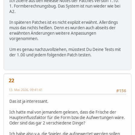
Ich zitiere aus den Release Notes der Patches Version 1.10:
1. Formberechnungsbug. Das System ist nun wieder wie bei
A2.
In späteren Patches ist es nicht explizit erwähnt. Allerdings
muss das nichts heißen. Denn es wurden auch abseits der
erwähnten Änderungen weitere Anpassungen
vorgenommen.
Um es genau nachzuvollziehen, müsstest Du Deine Tests mit
der 1.00 und jedem folgenden Patch testen.
22
13. Mai 2026, 09:41:41
#156
Das ist ja interessant.
Ich hatte mal von jemandem gelesen, dass die Frische der
Haupteinflussfaktor für die Form bzw die Aufwertungen wäre.
Oder sind das gar 2 verschiedene Dinge?
Ich habe also v.a. die Spieler, die aufgewertet werden sollen