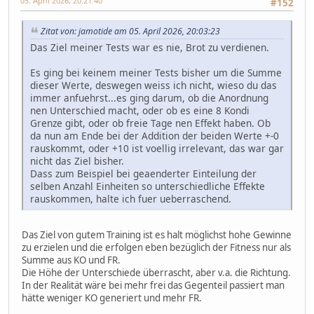
05. April 2026, 20:21:40
#152
Zitat von: jamotide am 05. April 2026, 20:03:23
Das Ziel meiner Tests war es nie, Brot zu verdienen.
Es ging bei keinem meiner Tests bisher um die Summe
dieser Werte, deswegen weiss ich nicht, wieso du das
immer anfuehrst...es ging darum, ob die Anordnung
nen Unterschied macht, oder ob es eine 8 Kondi
Grenze gibt, oder ob freie Tage nen Effekt haben. Ob
da nun am Ende bei der Addition der beiden Werte +-0
rauskommt, oder +10 ist voellig irrelevant, das war gar
nicht das Ziel bisher.
Dass zum Beispiel bei geaenderter Einteilung der
selben Anzahl Einheiten so unterschiedliche Effekte
rauskommen, halte ich fuer ueberraschend.
Das Ziel von gutem Training ist es halt möglichst hohe Gewinne
zu erzielen und die erfolgen eben bezüglich der Fitness nur als
Summe aus KO und FR.
Die Höhe der Unterschiede überrascht, aber v.a. die Richtung.
In der Realität wäre bei mehr frei das Gegenteil passiert man
hätte weniger KO generiert und mehr FR.