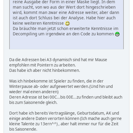
reine Ausgabe der Form in einer Maske liegt. In dem
man sucht, von wo aus der Wert dort hingeschrieben
wird, kommt man zwar eine Adresse weiter, aber dann
ist auch dort Schluss bei der Analyse. Habe hier auch
keine weiteren Kenntnisse
Da bräuchte man jetzt schon erweiterte Kenntnisse im
Decompiling um irgendwie an den Code zu kommen
Da die Adressen bei A3 dynamisch sind hat mir Mause
empfohlen mit Pointern zu arbeiten.
Das habe ich aber nicht hinbekommen.
Was ich hinbekomme ist Spieler zu finden, die in der
Winterpause ab- oder aufgewertet werden.(Und hin und
wieder mal einen anderen)
Deren Adresse ist bei 00C...bis 00E...zu finden und bleibt auch
bis zum Saisonende gleich.
Dort habe ich bereits Vertragslänge, Geburtsdatum, AK und
einige andere Daten verorten können (Ich mache auch gerne
kleine Talente zu 13ern^^) , aber halt immer nur für die Zeit
bis Saisonende.