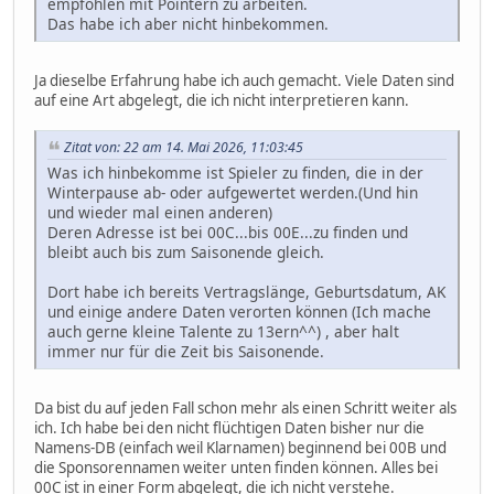
empfohlen mit Pointern zu arbeiten.
Das habe ich aber nicht hinbekommen.
Ja dieselbe Erfahrung habe ich auch gemacht. Viele Daten sind
auf eine Art abgelegt, die ich nicht interpretieren kann.
Zitat von: 22 am 14. Mai 2026, 11:03:45
Was ich hinbekomme ist Spieler zu finden, die in der
Winterpause ab- oder aufgewertet werden.(Und hin
und wieder mal einen anderen)
Deren Adresse ist bei 00C...bis 00E...zu finden und
bleibt auch bis zum Saisonende gleich.
Dort habe ich bereits Vertragslänge, Geburtsdatum, AK
und einige andere Daten verorten können (Ich mache
auch gerne kleine Talente zu 13ern^^) , aber halt
immer nur für die Zeit bis Saisonende.
Da bist du auf jeden Fall schon mehr als einen Schritt weiter als
ich. Ich habe bei den nicht flüchtigen Daten bisher nur die
Namens-DB (einfach weil Klarnamen) beginnend bei 00B und
die Sponsorennamen weiter unten finden können. Alles bei
00C ist in einer Form abgelegt, die ich nicht verstehe.