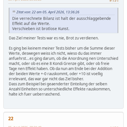
#151
Zitat von: 22 am 05. April 2026, 13:36:26
Die verrechnete Bilanz ist halt der ausschlaggebende
Effekt auf die Werte.
Verschieben ist brotlose Kunst.
Das Ziel meiner Tests war es nie, Brot zu verdienen.
Es ging bei keinem meiner Tests bisher um die Summe dieser
Werte, deswegen weiss ich nicht, wieso du das immer
anfuehrst...es ging darum, ob die Anordnung nen Unterschied
macht, oder ob es eine 8 Kondi Grenze gibt, oder ob freie
Tage nen Effekt haben. Ob da nun am Ende bei der Addition
der beiden Werte +-0 rauskommt, oder +10 ist voellig
irrelevant, das war gar nicht das Ziel bisher.
Dass zum Beispiel bei geaenderter Einteilung der selben
Anzahl Einheiten so unterschiedliche Effekte rauskommen,
halte ich fuer ueberraschend.
22