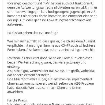
vorrangig geschont und mMn hat das auch gut funktioniert,
denn die Aufwertungswahrscheinlichkeiten waren i.d.F. immer
sehr hoch wohingegen kurz hochgezogene Jugendspieler z.B.
immer mit niedriger Frische kommen und entweder eine sehr
geringe Auf- oder gar eine Abwertungswahrscheinlichkeit
aufweisen.
Ist das Vorgehen also evtl unnötig?
Was mir auch auffällt ist, dass Spieler, die ich aus dem Ausland
verpflichte mit niedriger Summe aus KO+FR auch schlechtere
Form haben. Also kommt das schon zumindest irgendwie hin.
Ich fände es aber echt doof, wenn die Form nur von diesen
beiden Werten abhängig wäre, das wäre ja zu easy und
eintönig.
Also schon gut, wenn wieder das A2-System greift, wobei das
das andere extrem darstellte.
Eine Mischform wäre super, evtl hat man die implementiert
ohne es zu kommunizieren, weil ich selten das A2G-Problem
habe, dass die Werte zu sehr nach Oben und Unten
abweichen.
Für die Praxis:
Ich habe mal zufällig sehr viele Trainingslager absolviert und