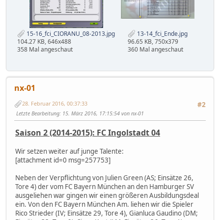
15-16_fci_CIORANU_08-2013.jpg
13-14_fci_Ende.jpg
104.27 KB, 646x488
96.65 KB, 750x379
358 Mal angeschaut
360 Mal angeschaut
nx-01
28. Februar 2016, 00:37:33
#2
Letzte Bearbeitung
: 15. März 2016, 17:15:54 von nx-01
Saison 2 (2014-2015): FC Ingolstadt 04
Wir setzen weiter auf junge Talente:
[attachment id=0 msg=257753]
Neben der Verpflichtung von Julien Green (AS; Einsätze 26,
Tore 4) der vom FC Bayern München an den Hamburger SV
ausgeliehen war gingen wir einen größeren Ausbildungsdeal
ein. Von den FC Bayern München Am. liehen wir die Spieler
Rico Strieder (IV; Einsätze 29, Tore 4), Gianluca Gaudino (DM;