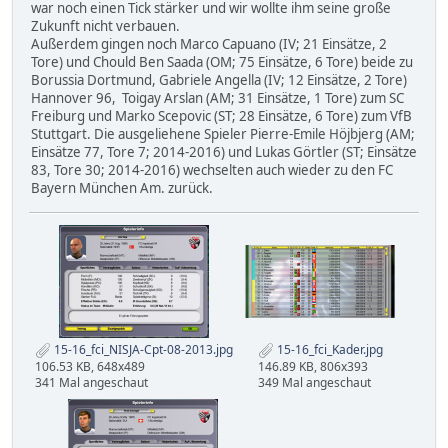
war noch einen Tick stärker und wir wollte ihm seine große
Zukunft nicht verbauen.
Außerdem gingen noch Marco Capuano (IV; 21 Einsätze, 2
Tore) und Chould Ben Saada (OM; 75 Einsätze, 6 Tore) beide zu
Borussia Dortmund, Gabriele Angella (IV; 12 Einsätze, 2 Tore)
Hannover 96, Toigay Arslan (AM; 31 Einsätze, 1 Tore) zum SC
Freiburg und Marko Scepovic (ST; 28 Einsätze, 6 Tore) zum VfB
Stuttgart. Die ausgeliehene Spieler Pierre-Emile Höjbjerg (AM;
Einsätze 77, Tore 7; 2014-2016) und Lukas Görtler (ST; Einsätze
83, Tore 30; 2014-2016) wechselten auch wieder zu den FC
Bayern München Am. zurück.
15-16_fci_NISJA-Cpt-08-2013.jpg
15-16_fci_Kader.jpg
106.53 KB, 648x489
146.89 KB, 806x393
341 Mal angeschaut
349 Mal angeschaut