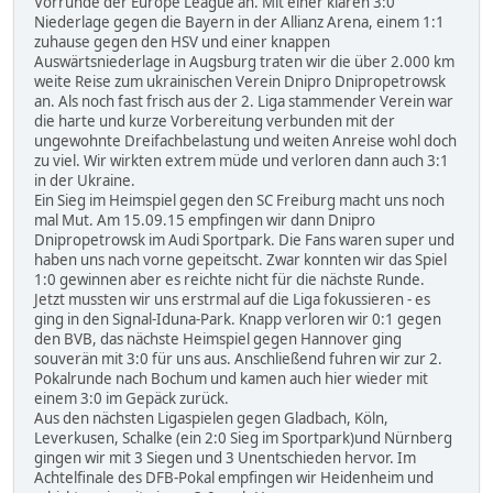
Vorrunde der Europe League an. Mit einer klaren 3:0
Niederlage gegen die Bayern in der Allianz Arena, einem 1:1
zuhause gegen den HSV und einer knappen
Auswärtsniederlage in Augsburg traten wir die über 2.000 km
weite Reise zum ukrainischen Verein Dnipro Dnipropetrowsk
an. Als noch fast frisch aus der 2. Liga stammender Verein war
die harte und kurze Vorbereitung verbunden mit der
ungewohnte Dreifachbelastung und weiten Anreise wohl doch
zu viel. Wir wirkten extrem müde und verloren dann auch 3:1
in der Ukraine.
Ein Sieg im Heimspiel gegen den SC Freiburg macht uns noch
mal Mut. Am 15.09.15 empfingen wir dann Dnipro
Dnipropetrowsk im Audi Sportpark. Die Fans waren super und
haben uns nach vorne gepeitscht. Zwar konnten wir das Spiel
1:0 gewinnen aber es reichte nicht für die nächste Runde.
Jetzt mussten wir uns erstrmal auf die Liga fokussieren - es
ging in den Signal-Iduna-Park. Knapp verloren wir 0:1 gegen
den BVB, das nächste Heimspiel gegen Hannover ging
souverän mit 3:0 für uns aus. Anschließend fuhren wir zur 2.
Pokalrunde nach Bochum und kamen auch hier wieder mit
einem 3:0 im Gepäck zurück.
Aus den nächsten Ligaspielen gegen Gladbach, Köln,
Leverkusen, Schalke (ein 2:0 Sieg im Sportpark)und Nürnberg
gingen wir mit 3 Siegen und 3 Unentschieden hervor. Im
Achtelfinale des DFB-Pokal empfingen wir Heidenheim und