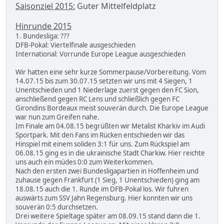
Saisonziel 2015:
Guter Mittelfeldplatz
Hinrunde 2015
1. Bundesliga: ???
DFB-Pokal: Viertelfinale ausgeschieden
International: Vorrunde Europe League ausgeschieden
Wir hatten eine sehr kurze Sommerpause/Vorbereitung. Vom
14.07.15 bis zum 30.07.15 setzten wir uns mit 4 Siegen, 1
Unentschieden und 1 Niederlage zuerst gegen den FC Sion,
anschließend gegen RC Lens und schließlich gegen FC
Girondins Bordeaux meist souverän durch. Die Europe League
war nun zum Greifen nahe.
Im Finale am 04.08.15 begrüßten wir Metalist Kharkiv im Audi
Sportpark. Mit den Fans im Rücken entschieden wir das
Hinspiel mit einem soliden 3:1 für uns. Zum Rückspiel am
06.08.15 ging es in die ukrainische Stadt Charkiw. Hier reichte
uns auch ein müdes 0:0 zum Weiterkommen.
Nach den ersten zwei Bundesligapartien in Hoffenheim und
zuhause gegen Frankfurt (1 Sieg, 1 Unentschieden) ging am
18.08.15 auch die 1. Runde im DFB-Pokal los. Wir fuhren
auswärts zum SSV Jahn Regensburg. Hier konnten wir uns
souverän 0:5 durchsetzen.
Drei weitere Spieltage später am 08.09.15 stand dann die 1.