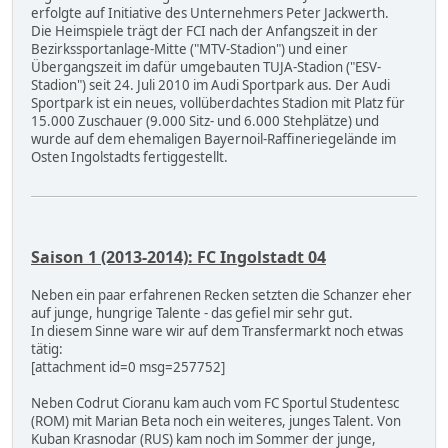
erfolgte auf Initiative des Unternehmers Peter Jackwerth.
Die Heimspiele trägt der FCI nach der Anfangszeit in der
Bezirkssportanlage-Mitte ("MTV-Stadion") und einer
Übergangszeit im dafür umgebauten TUJA-Stadion ("ESV-
Stadion") seit 24. Juli 2010 im Audi Sportpark aus. Der Audi
Sportpark ist ein neues, vollüberdachtes Stadion mit Platz für
15.000 Zuschauer (9.000 Sitz- und 6.000 Stehplätze) und
wurde auf dem ehemaligen Bayernoil-Raffineriegelände im
Osten Ingolstadts fertiggestellt.
Saison 1 (2013-2014): FC Ingolstadt 04
Neben ein paar erfahrenen Recken setzten die Schanzer eher
auf junge, hungrige Talente - das gefiel mir sehr gut.
In diesem Sinne ware wir auf dem Transfermarkt noch etwas
tätig:
[attachment id=0 msg=257752]
Neben Codrut Cioranu kam auch vom FC Sportul Studentesc
(ROM) mit Marian Beta noch ein weiteres, junges Talent. Von
Kuban Krasnodar (RUS) kam noch im Sommer der junge,