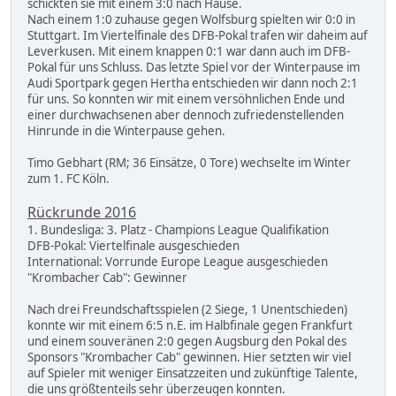
schickten sie mit einem 3:0 nach Hause.
Nach einem 1:0 zuhause gegen Wolfsburg spielten wir 0:0 in
Stuttgart. Im Viertelfinale des DFB-Pokal trafen wir daheim auf
Leverkusen. Mit einem knappen 0:1 war dann auch im DFB-
Pokal für uns Schluss. Das letzte Spiel vor der Winterpause im
Audi Sportpark gegen Hertha entschieden wir dann noch 2:1
für uns. So konnten wir mit einem versöhnlichen Ende und
einer durchwachsenen aber dennoch zufriedenstellenden
Hinrunde in die Winterpause gehen.
Timo Gebhart (RM; 36 Einsätze, 0 Tore) wechselte im Winter
zum 1. FC Köln.
Rückrunde 2016
1. Bundesliga: 3. Platz - Champions League Qualifikation
DFB-Pokal: Viertelfinale ausgeschieden
International: Vorrunde Europe League ausgeschieden
"Krombacher Cab": Gewinner
Nach drei Freundschaftsspielen (2 Siege, 1 Unentschieden)
konnte wir mit einem 6:5 n.E. im Halbfinale gegen Frankfurt
und einem souveränen 2:0 gegen Augsburg den Pokal des
Sponsors "Krombacher Cab" gewinnen. Hier setzten wir viel
auf Spieler mit weniger Einsatzzeiten und zukünftige Talente,
die uns größtenteils sehr überzeugen konnten.