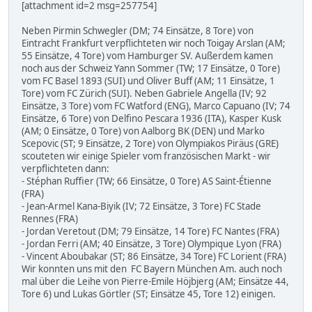
[attachment id=2 msg=257754]
Neben Pirmin Schwegler (DM; 74 Einsätze, 8 Tore) von
Eintracht Frankfurt verpflichteten wir noch Toigay Arslan (AM;
55 Einsätze, 4 Tore) vom Hamburger SV. Außerdem kamen
noch aus der Schweiz Yann Sommer (TW; 17 Einsätze, 0 Tore)
vom FC Basel 1893 (SUI) und Oliver Buff (AM; 11 Einsätze, 1
Tore) vom FC Zürich (SUI). Neben Gabriele Angella (IV; 92
Einsätze, 3 Tore) vom FC Watford (ENG), Marco Capuano (IV; 74
Einsätze, 6 Tore) von Delfino Pescara 1936 (ITA), Kasper Kusk
(AM; 0 Einsätze, 0 Tore) von Aalborg BK (DEN) und Marko
Scepovic (ST; 9 Einsätze, 2 Tore) von Olympiakos Piräus (GRE)
scouteten wir einige Spieler vom französischen Markt - wir
verpflichteten dann:
- Stéphan Ruffier (TW; 66 Einsätze, 0 Tore) AS Saint-Étienne
(FRA)
- Jean-Armel Kana-Biyik (IV; 72 Einsätze, 3 Tore) FC Stade
Rennes (FRA)
- Jordan Veretout (DM; 79 Einsätze, 14 Tore) FC Nantes (FRA)
- Jordan Ferri (AM; 40 Einsätze, 3 Tore) Olympique Lyon (FRA)
- Vincent Aboubakar (ST; 86 Einsätze, 34 Tore) FC Lorient (FRA)
Wir konnten uns mit den FC Bayern München Am. auch noch
mal über die Leihe von Pierre-Emile Höjbjerg (AM; Einsätze 44,
Tore 6) und Lukas Görtler (ST; Einsätze 45, Tore 12) einigen.