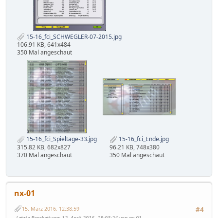
15-16_fci_SCHWEGLER-07-2015.jpg
106.91 KB, 641x484
350 Mal angeschaut
15-16_fci_Spieltage-33.jpg
15-16_fci_Ende.jpg
315.82 KB, 682x827
96.21 KB, 748x380
370 Mal angeschaut
350 Mal angeschaut
nx-01
15. März 2016, 12:38:59
#4
Letzte Bearbeitung
: 12. April 2016, 18:03:24 von nx-01