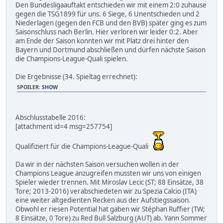
Den Bundesligaauftakt entschieden wir mit einem 2:0 zuhause
gegen die TSG1899 für uns. 6 Siege, 6 Unentschieden und 2
Niederlagen (gegen den FCB und den BVB) später ging es zum
Saisonschluss nach Berlin. Hier verloren wir leider 0:2. Aber
am Ende der Saison konnten wir mit Platz drei hinter den
Bayern und Dortmund abschließen und dürfen nächste Saison
die Champions-League-Quali spielen.
Die Ergebnisse (34. Spieltag errechnet):
SPOILER
:
SHOW
Abschlusstabelle 2016:
[attachment id=4 msg=257754]
Qualifiziert für die Champions-League-Quali
Da wir in der nächsten Saison versuchen wollen in der
Champions League anzugreifen mussten wir uns von einigen
Spieler wieder trennen. Mit Miroslav Lecic (ST; 88 Einsätze, 38
Tore; 2013-2016) verabschiedeten wir zu Spezia Calcio (ITA)
eine weiter altgedienten Recken aus der Aufstiegssaison.
Obwohl er riesen Potential hat gaben wir Stéphan Ruffier (TW;
8 Einsätze, 0 Tore) zu Red Bull Salzburg (AUT) ab. Yann Sommer