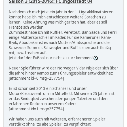
Saison 3 (2015-2016): FC Ingolstadt 04
Nachdem ich mich jetzt ein Jahr in der 1. Liga akklimatisieren
konnte habe ich mich entschlossen weitere Sprachen zu
lernen. Keine Ahnung was mich geritten hat, aber es soll
Französisch werden.
Zumindest habe ich mit Ruffier, Veretout, Ban Saada und Ferri
einige Muttersprachler im Kader. Für die Kameruner Kana-
Biyik, Aboubakar ist es auch Mutter-/Amtssprache und die
Schweizer Sommer, Schwegler und Buff lernen auch fleißig
mit, bzw. frischen auf.
Jetzt darf der Fußball nur nicht zu kurz kommen!
Neuer Spielführer wird der Norweger Vidar Nisja der sich über
die Jahre hinter Rambo zum Führungsspieler entwickelt hat:
[attachment id=0 msg=257754]
Er ist schon seit 2013 ein Schanzer und unser
Motor/Kreativzentrum im Mittelfeld. Mit seinen 25 Jahren ist
er das Bindeglied zwischen den jungen Talenten und den
erfahrenen Recken in unserem Kader:
[attachment id=1 msg=257754]
Wir haben uns auch mit weiteren, erfahreneren Spieler
verstärkt ohne "zu alte Spieler" zu verpflichten: