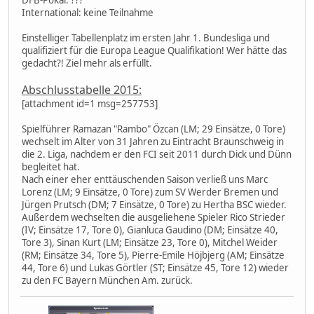
International: keine Teilnahme
Einstelliger Tabellenplatz im ersten Jahr 1. Bundesliga und
qualifiziert für die Europa League Qualifikation! Wer hätte das
gedacht?! Ziel mehr als erfüllt.
Abschlusstabelle 2015:
[attachment id=1 msg=257753]
Spielführer Ramazan "Rambo" Özcan (LM; 29 Einsätze, 0 Tore)
wechselt im Alter von 31 Jahren zu Eintracht Braunschweig in
die 2. Liga, nachdem er den FCI seit 2011 durch Dick und Dünn
begleitet hat.
Nach einer eher enttäuschenden Saison verließ uns Marc
Lorenz (LM; 9 Einsätze, 0 Tore) zum SV Werder Bremen und
Jürgen Prutsch (DM; 7 Einsätze, 0 Tore) zu Hertha BSC wieder.
Außerdem wechselten die ausgeliehene Spieler Rico Strieder
(IV; Einsätze 17, Tore 0), Gianluca Gaudino (DM; Einsätze 40,
Tore 3), Sinan Kurt (LM; Einsätze 23, Tore 0), Mitchel Weider
(RM; Einsätze 34, Tore 5), Pierre-Emile Höjbjerg (AM; Einsätze
44, Tore 6) und Lukas Görtler (ST; Einsätze 45, Tore 12) wieder
zu den FC Bayern München Am. zurück.