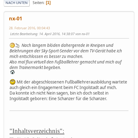
Seiten
1
NACH UNTEN
nx-01
28. Februar 2016, 00:04:43
Letzte Bearbeitung
: 14. April 2016, 14:38:07 von nx-01
Nach langem blöden dahergerede in Kneipen und
Belehrungen der Sky-Sport-Sender vor dem TV-Gerät habe ich
mich entschlossen es besser zu machen.
Also mal flux virtuell den Fußballlehrer gemacht und mich auf
dem Trainermarkt begeben.
Mit der abgeschlossenen Fußballlehrerausbildung wartete
auch gleich ein Engagement beim FC Ingolstadt auf mich.
Da konnte ich nicht Nein sagen, bin ich doch selbst in
Ingolstadt geboren: Eine Schanzer für die Schanzer.
"Inhaltsverzeichnis":