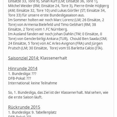
Einsätze 33, Tore 9), Sinan Kurt (LM; Einsätze 36, Tore 1),
Mitchel Weider (RM; Einsätze 24, Tore 3), Pierre-Emile Höjbjerg
(AM; Einsätze 32, Tore 10) und Lukas Görtler (ST; Einsätze 34,
Tore 33) für unsere erste Bundesligasaison aus.
Im Sommer holten wir noch Marc Lorenz (LM; 26 Einsätze, 2
Tore) von Armenia Bielefeld und Timo Gebhart (RM; 38
Einsätze, 2 Tore) vom 1.FC Nürnberg.
Im Ausland fanden wir noch Johan Dahlin (TW; 0 Einsätze, 0
Tore) von Genclerbirligi Ankara (TUR), Chould Ben Saada (OM;
24 Einsätze, 5 Tore) von AC Arles-Avignon (FRA) und Jürgen
Prutsch (LM; 30 Einsätze, Tore) vom SS Barletta Calcio (ITA).
Saisonziel 2014:
Klassenerhalt
Hinrunde 2014
1. Bundesliga: ???
DFB-Pokal: ???
International: keine Teilnahme
So, 1. Bundesliga, das Ziel ist der Klassenerhalt. Mal sehen, wie
die erste Saison läuft.
Rückrunde 2015
1. Bundesliga: 9. Tabellenplatz
DFB-Pokal: ???