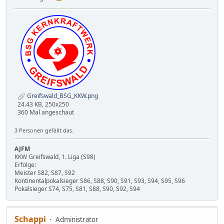
Greifswald_BSG_KKW.png
24.43 KB, 250x250
360 Mal angeschaut
3 Personen gefällt das.
AJFM
KKW Greifswald, 1. Liga (S98)
Erfolge:
Meister S82, S87, S92
Kontinentalpokalsieger S86, S88, S90, S91, S93, S94, S95, S96
Pokalsieger S74, S75, S81, S88, S90, S92, S94
Schappi
Administrator