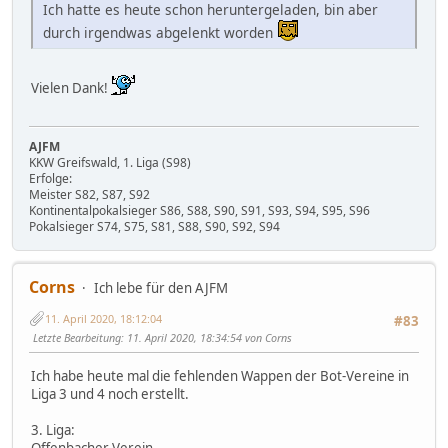
Ich hatte es heute schon heruntergeladen, bin aber
durch irgendwas abgelenkt worden
Vielen Dank!
AJFM
KKW Greifswald, 1. Liga (S98)
Erfolge:
Meister S82, S87, S92
Kontinentalpokalsieger S86, S88, S90, S91, S93, S94, S95, S96
Pokalsieger S74, S75, S81, S88, S90, S92, S94
Corns
Ich lebe für den AJFM
11. April 2020, 18:12:04
#83
Letzte Bearbeitung
: 11. April 2020, 18:34:54 von Corns
Ich habe heute mal die fehlenden Wappen der Bot-Vereine in
Liga 3 und 4 noch erstellt.
3. Liga:
Offenbacher Verein