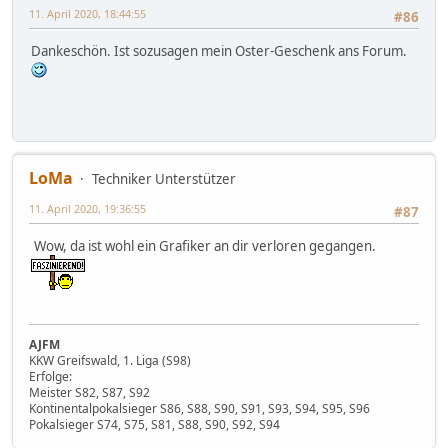
11. April 2020, 18:44:55
#86
Dankeschön. Ist sozusagen mein Oster-Geschenk ans Forum.
LoMa
Techniker Unterstützer
11. April 2020, 19:36:55
#87
Wow, da ist wohl ein Grafiker an dir verloren gegangen.
AJFM
KKW Greifswald, 1. Liga (S98)
Erfolge:
Meister S82, S87, S92
Kontinentalpokalsieger S86, S88, S90, S91, S93, S94, S95, S96
Pokalsieger S74, S75, S81, S88, S90, S92, S94