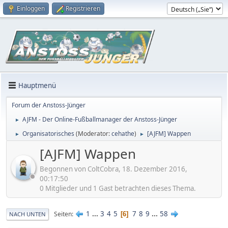
Einloggen
Registrieren
Hauptmenü
Forum der Anstoss-Jünger
AJFM - Der Online-Fußballmanager der Anstoss-Jünger
►
Organisatorisches
(Moderator:
cehathe
)
[AJFM] Wappen
►
►
[AJFM] Wappen
Begonnen von ColtCobra, 18. Dezember 2016,
00:17:50
0 Mitglieder und 1 Gast betrachten dieses Thema.
1
...
3
4
5
7
8
9
...
58
Seiten
6
NACH UNTEN