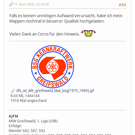
11. April 2020, 22:42:38
#89
Falls es keinen unnötigen Aufwand verursacht, habe ich mein
Wappen nochmal in besserer Qualität hochgeladen.
Vielen Dank an Corns für den Hinweis.
dfs_wl_ddr_greifswald_kkw_bsg[1975_1990].gif
8.03 KB, 144x144
1016 Mal angeschaut
AJFM
KKW Greifswald, 1. Liga (S98)
Erfolge:
Meister S82, S87, S92