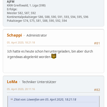
AJFM
KKW Greifswald, 1. Liga (S98)
Erfolge:
Meister S82, S87, S92
Kontinentalpokalsieger S86, S88, S90, S91, S93, S94, S95, S96
Pokalsieger S74, S75, S81, S88, S90, S92, S94
Schappi
Administrator
05. April 2020, 18:21:18
#81
Ich hatte es heute schon heruntergeladen, bin aber durch
irgendwas abgelenkt worden
LoMa
Techniker Unterstützer
05. April 2020, 20:11:16
#82
Zitat von: Löwenfan am 05. April 2020, 18:21:18