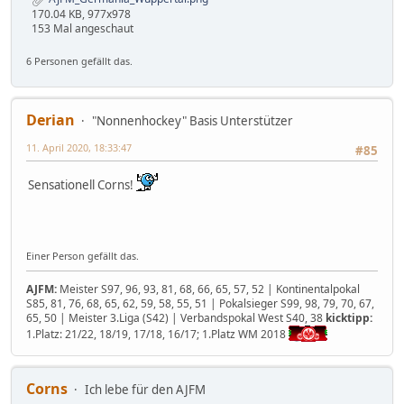
170.04 KB, 977x978
153 Mal angeschaut
6 Personen gefällt das.
Derian
"Nonnenhockey" Basis Unterstützer
11. April 2020, 18:33:47
#85
Sensationell Corns!
Einer Person gefällt das.
AJFM:
Meister S97, 96, 93, 81, 68, 66, 65, 57, 52 | Kontinentalpokal
S85, 81, 76, 68, 65, 62, 59, 58, 55, 51 | Pokalsieger S99, 98, 79, 70, 67,
65, 50 | Meister 3.Liga (S42) | Verbandspokal West S40, 38
kicktipp:
1.Platz: 21/22, 18/19, 17/18, 16/17; 1.Platz WM 2018
Corns
Ich lebe für den AJFM