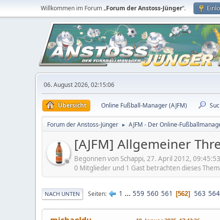
Willkommen im Forum „
Forum der Anstoss-Jünger
“.
Einl
06. August 2026, 02:15:06
Übersicht
Online Fußball-Manager (AJFM)
Suc
Forum der Anstoss-Jünger
AJFM - Der Online-Fußballmanage
►
[AJFM] Allgemeiner Thr
Begonnen von Schappi, 27. April 2012, 09:45:5
0 Mitglieder und 1 Gast betrachten dieses Them
1
...
559
560
561
563
564
Seiten
562
NACH UNTEN