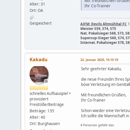
Mit freundlichen Grüße
Alter: 31
Ihr Co-Trainer
Ort: OA
Gespeichert
AJFM: Devils Altmühltal FC
1
Meister S59, S74, S75
Nat. Pokalsieger S68, S73, S8
Supercup-Sieger S60, S74, S7
Internat. Pokalsieger S78, S8
Kakadu
22. Januar 2025, 15:15:19
Sehr geehrter Kakadu,
die neue Freundin Ihres Spi
böse Verletzung im Genitalbe
schnelles Aufbauspiel +
Mit freundlichen Grüßen,
provoziert
Ihr Co-Trainer
Freistöße/Beiträge
Schon wieder eine Verletzu
Beiträge: 135
Ich sollte die Mannschaft 
Alter: 40
Ort: Burghausen
4 Personen gefällt das.