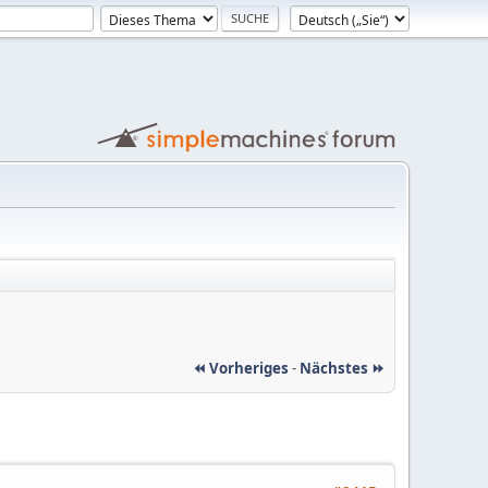
⏪ Vorheriges
-
Nächstes ⏩