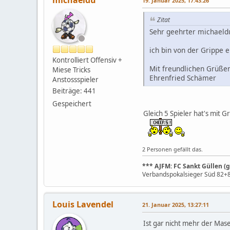
michaeldu
19. Januar 2025, 17:43:26
Zitat
Sehr geehrter michaeld
ich bin von der Grippe 
Kontrolliert Offensiv +
Mit freundlichen Grüße
Miese Tricks
Ehrenfried Schämer
Anstossspieler
Beiträge: 441
Gespeichert
Gleich 5 Spieler hat's mit
2 Personen gefällt das.
*** AJFM: FC Sankt Güllen (ge
Verbandspokalsieger Süd 82+83
Louis Lavendel
21. Januar 2025, 13:27:11
Ist gar nicht mehr der Mase