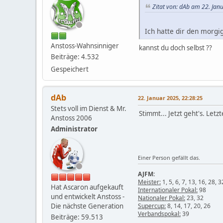
Zitat von: dAb am 22. Jan
Ich hatte dir den morgi
Anstoss-Wahnsinniger
kannst du doch selbst ??
Beiträge: 4.532
Gespeichert
dAb
22. Januar 2025, 22:28:25
Stets voll im Dienst & Mr.
Stimmt... Jetzt geht's. Letz
Anstoss 2006
Administrator
Einer Person gefällt das.
AJFM:
Meister:
1, 5, 6, 7, 13, 16, 28, 3
Hat Ascaron aufgekauft
Internationaler Pokal:
98
und entwickelt Anstoss -
Nationaler Pokal:
23, 32
Die nächste Generation
Supercup:
8, 14, 17, 20, 26
Verbandspokal:
39
Beiträge: 59.513