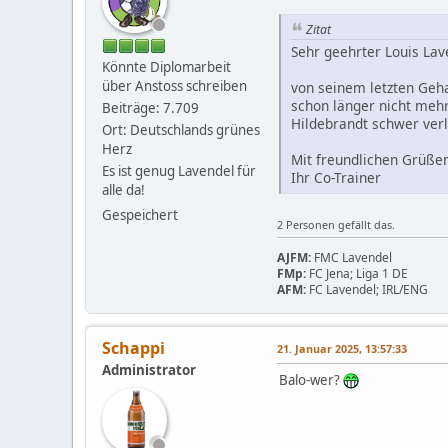
Zitat
Sehr geehrter Louis Lav
Könnte Diplomarbeit
über Anstoss schreiben
von seinem letzten Geha
schon länger nicht mehr
Beiträge: 7.709
Hildebrandt schwer verle
Ort: Deutschlands grünes
Herz
Mit freundlichen Grüße
Es ist genug Lavendel für
Ihr Co-Trainer
alle da!
Gespeichert
2 Personen gefällt das.
AJFM:
FMC Lavendel
FMp:
FC Jena; Liga 1 DE
AFM:
FC Lavendel; IRL/ENG
Schappi
21. Januar 2025, 13:57:33
Administrator
Balo-wer?