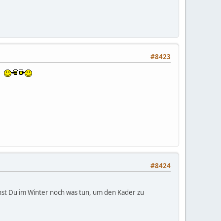
#8423
g
#8424
nst Du im Winter noch was tun, um den Kader zu