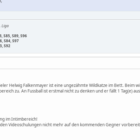
n,
. Liga
3, S85, S89, S96
6, S84, S97
3, S92
eler Helwig Falkenmayer ist eine ungezähmte Wildkatze im Bett. Beim wild
reich zu. An Fussball ist erstmal nicht zu denken und er fällt 1 Tag(e) aus
ng im Intimbereich!
in den Videoschulungen nicht mehr auf den kommenden Gegner vorbereite