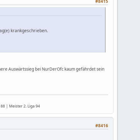
#8415
Tag(e) krankgeschrieben.
sichere Auswärtssieg bei NurDerOfc kaum gefährdet sein
88 | Meister 2. Liga 94
#8416