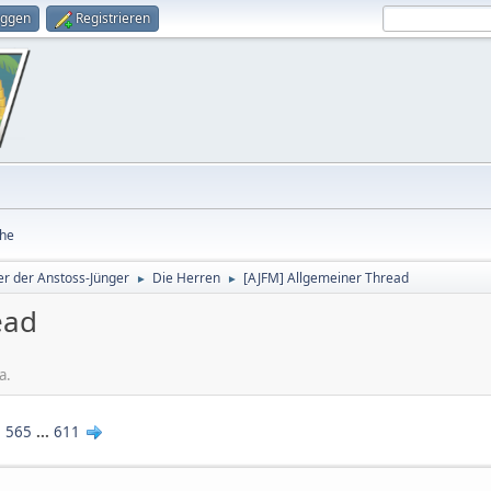
oggen
Registrieren
he
r der Anstoss-Jünger
Die Herren
[AJFM] Allgemeiner Thread
►
►
ead
3
a.
565
...
611