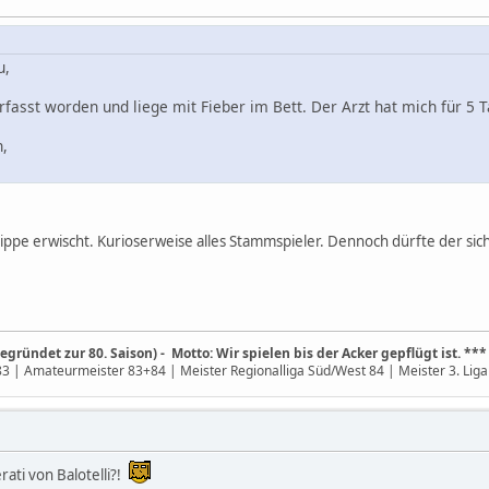
u,
erfasst worden und liege mit Fieber im Bett. Der Arzt hat mich für 5 
n,
 Grippe erwischt. Kurioserweise alles Stammspieler. Dennoch dürfte der 
gründet zur 80. Saison) - Motto: Wir spielen bis der Acker gepflügt ist. ***
 | Amateurmeister 83+84 | Meister Regionalliga Süd/West 84 | Meister 3. Liga 
rati von Balotelli?!