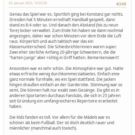
03. Januar 2025, 14:33:29
#240
Genau das Spiel war es. Sportlich ging bei Konstanz gar nichts.
Dresden hat 5 Minuten ernsthaft Handball gespielt, dann
stand es 8:4 oder so. Und danach den Abstand (bis zu neun
Tore) locker verwaltet. Zum Ende hin haben sie dann nochmal
angezogen, daher war schon Minuten vor dem Ende die Luft
raus. Körperlich und auch taktisch war das ein
Klassenunterschied. Die Schiedsrichterinnen waren super.
Zwei eher zierliche Anfang 20-jährige Schwestern, die die
"harten Jungs" aber richtig in Griff hatten. Bemerkenswert!
Ansonsten war es sehr schön. Die Atmosphäre war gut. Hatte
etwas erfrische wenig durchkommerzialisietes. Einfach eine
ganz normale Turnhalle, wo ein Spiel stattfand. Die Jacken
hingen draußen einfach an der Garderobe. Stimmung war so
semi. Die können halt nur exakt zwei Gesänge. Da gibt es in
anderen Sportarten durchaus Fanclubs, die sich in 25 Jahren
seit Gründung ein umfangreicheres Repertoire erarbeitet
haben.
Die Kids fanden es toll. Vor allem für die Mädels war es
schöner als beim Fußball. Der ist doch deutlich rauer und
männlicher (manchmal auch toxisch).