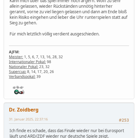
Kann mich über das Spiel immer noch ärgern. Wolff zu sehr
allein gelassen, wieder Rückständen unnötig hinterher
gerannt, vorne zu viel liegen gelassen und dann am Ende bloß
kein Risiko eingehen und lieber die Uhr runterspielen statt auf
Sieg zu gehen.
Für mich letztlich völlig verdient ausgeschieden.
AJFM:
Meister:
1, 5, 6, 7, 13, 16, 28, 32
Internationaler Pokal:
98
Nationaler Pokal:
23, 32
Supercup:
8, 14, 17, 20, 26
Verbandspokal:
39
Dr. Zoidberg
31. Januar 2025, 22:37:16
#253
Ich finde es schade, dass das Finale wieder nur bei Eurosport
läuft und ARD/ZDF wieder nur deutsche Spiele zeigt.