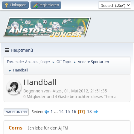
Einloggen
Registrieren
Hauptmenü
Forum der Anstoss-Jünger
Off-Topic
Andere Sportarten
►
►
Handball
►
Handball
Begonnen von -Atze-, 01. Mai 2012, 21:51:35
0 Mitglieder und 4 Gäste betrachten dieses Thema.
1
...
14
15
16
18
Seiten
17
NACH UNTEN
Corns
Ich lebe für den AJFM