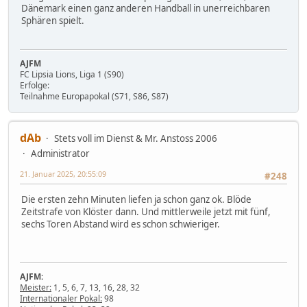
Dänemark einen ganz anderen Handball in unerreichbaren
Sphären spielt.
AJFM
FC Lipsia Lions, Liga 1 (S90)
Erfolge:
Teilnahme Europapokal (S71, S86, S87)
dAb
Stets voll im Dienst & Mr. Anstoss 2006
Administrator
21. Januar 2025, 20:55:09
#248
Die ersten zehn Minuten liefen ja schon ganz ok. Blöde
Zeitstrafe von Klöster dann. Und mittlerweile jetzt mit fünf,
sechs Toren Abstand wird es schon schwieriger.
AJFM:
Meister:
1, 5, 6, 7, 13, 16, 28, 32
Internationaler Pokal:
98