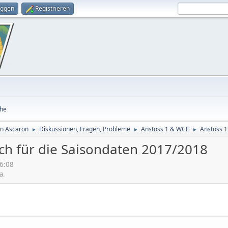
oggen
Registrieren
he
on Ascaron
Diskussionen, Fragen, Probleme
Anstoss 1 & WCE
Anstoss 1
►
►
►
tch für die Saisondaten 2017/2018
6:08
a.