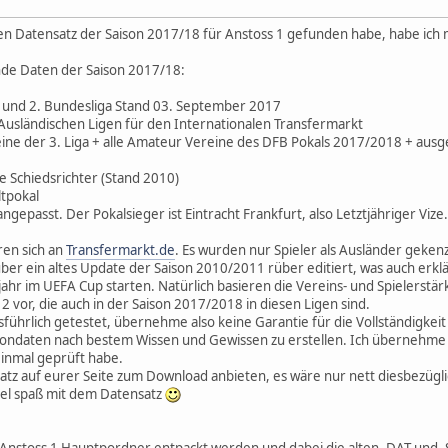
llen Datensatz der Saison 2017/18 für Anstoss 1 gefunden habe, habe ich
nde Daten der Saison 2017/18:
1. und 2. Bundesliga Stand 03. September 2017
 Ausländischen Ligen für den Internationalen Transfermarkt
eine der 3. Liga + alle Amateur Vereine des DFB Pokals 2017/2018 + au
e Schiedsrichter (Stand 2010)
tpokal
 angepasst. Der Pokalsieger ist Eintracht Frankfurt, also Letztjähriger Vize.
ren sich an
Transfermarkt.de
. Es wurden nur Spieler als Ausländer geke
 über ein altes Update der Saison 2010/2011 rüber editiert, was auch er
jahr im UEFA Cup starten. Natürlich basieren die Vereins- und Spielers
2 vor, die auch in der Saison 2017/2018 in diesen Ligen sind.
sführlich getestet, übernehme also keine Garantie für die Vollständigkeit
sondaten nach bestem Wissen und Gewissen zu erstellen. Ich übernehme e
einmal geprüft habe.
atz auf eurer Seite zum Download anbieten, es wäre nur nett diesbezügl
iel spaß mit dem Datensatz