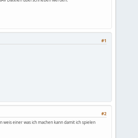
.SAV Dateien überschrieben werden.
#1
#2
len weis einer was ich machen kann damit ich spielen