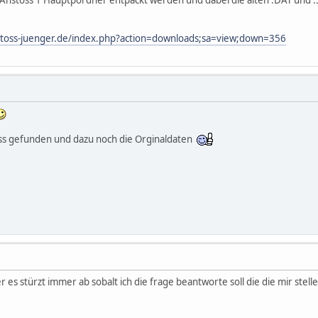
 Anstoss 1 Hauptpordner entpackt werden und dabei die alten .DAT und 
stoss-juenger.de/index.php?action=downloads;sa=view;down=356
oss gefunden und dazu noch die Orginaldaten
r es stürzt immer ab sobalt ich die frage beantworte soll die die mir stel