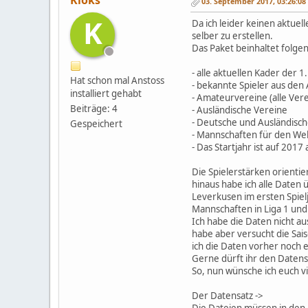
Kloks
03. September 2017, 03:26:08
K
Da ich leider keinen aktue
selber zu erstellen.
Das Paket beinhaltet folge
- alle aktuellen Kader der 
Hat schon mal Anstoss
- bekannte Spieler aus den
installiert gehabt
- Amateurvereine (alle Ver
Beiträge: 4
- Ausländische Vereine
- Deutsche und Ausländisch
Gespeichert
- Mannschaften für den Wel
- Das Startjahr ist auf 2017
Die Spielerstärken orientie
hinaus habe ich alle Daten
Leverkusen im ersten Spiel
Mannschaften in Liga 1 und 
Ich habe die Daten nicht au
habe aber versucht die Sai
ich die Daten vorher noch 
Gerne dürft ihr den Datens
So, nun wünsche ich euch v
Der Datensatz ->