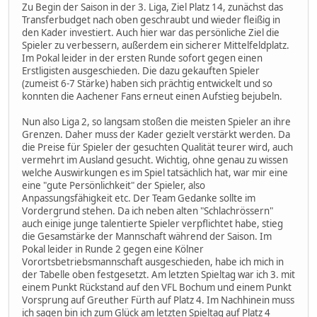
Zu Begin der Saison in der 3. Liga, Ziel Platz 14, zunächst das
Transferbudget nach oben geschraubt und wieder fleißig in
den Kader investiert. Auch hier war das persönliche Ziel die
Spieler zu verbessern, außerdem ein sicherer Mittelfeldplatz.
Im Pokal leider in der ersten Runde sofort gegen einen
Erstligisten ausgeschieden. Die dazu gekauften Spieler
(zumeist 6-7 Stärke) haben sich prächtig entwickelt und so
konnten die Aachener Fans erneut einen Aufstieg bejubeln.
Nun also Liga 2, so langsam stoßen die meisten Spieler an ihre
Grenzen. Daher muss der Kader gezielt verstärkt werden. Da
die Preise für Spieler der gesuchten Qualität teurer wird, auch
vermehrt im Ausland gesucht. Wichtig, ohne genau zu wissen
welche Auswirkungen es im Spiel tatsächlich hat, war mir eine
eine "gute Persönlichkeit" der Spieler, also
Anpassungsfähigkeit etc. Der Team Gedanke sollte im
Vordergrund stehen. Da ich neben alten "Schlachrössern"
auch einige junge talentierte Spieler verpflichtet habe, stieg
die Gesamstärke der Mannschaft während der Saison. Im
Pokal leider in Runde 2 gegen eine Kölner
Vorortsbetriebsmannschaft ausgeschieden, habe ich mich in
der Tabelle oben festgesetzt. Am letzten Spieltag war ich 3. mit
einem Punkt Rückstand auf den VFL Bochum und einem Punkt
Vorsprung auf Greuther Fürth auf Platz 4. Im Nachhinein muss
ich sagen bin ich zum Glück am letzten Spieltag auf Platz 4