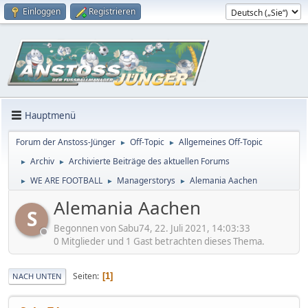
Einloggen
Registrieren
Hauptmenü
Forum der Anstoss-Jünger
Off-Topic
Allgemeines Off-Topic
►
►
Archiv
Archivierte Beiträge des aktuellen Forums
►
►
WE ARE FOOTBALL
Managerstorys
Alemania Aachen
►
►
►
Alemania Aachen
S
Begonnen von Sabu74, 22. Juli 2021, 14:03:33
0 Mitglieder und 1 Gast betrachten dieses Thema.
Seiten
1
NACH UNTEN