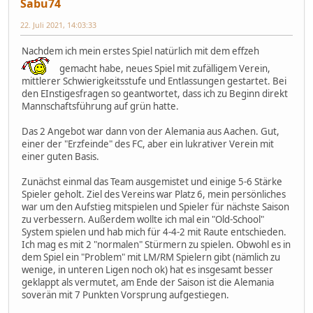
Sabu74
22. Juli 2021, 14:03:33
Nachdem ich mein erstes Spiel natürlich mit dem effzeh
gemacht habe, neues Spiel mit zufälligem Verein,
mittlerer Schwierigkeitsstufe und Entlassungen gestartet. Bei
den EInstigesfragen so geantwortet, dass ich zu Beginn direkt
Mannschaftsführung auf grün hatte.
Das 2 Angebot war dann von der Alemania aus Aachen. Gut,
einer der "Erzfeinde" des FC, aber ein lukrativer Verein mit
einer guten Basis.
Zunächst einmal das Team ausgemistet und einige 5-6 Stärke
Spieler geholt. Ziel des Vereins war Platz 6, mein persönliches
war um den Aufstieg mitspielen und Spieler für nächste Saison
zu verbessern. Außerdem wollte ich mal ein "Old-School"
System spielen und hab mich für 4-4-2 mit Raute entschieden.
Ich mag es mit 2 "normalen" Stürmern zu spielen. Obwohl es in
dem Spiel ein "Problem" mit LM/RM Spielern gibt (nämlich zu
wenige, in unteren Ligen noch ok) hat es insgesamt besser
geklappt als vermutet, am Ende der Saison ist die Alemania
soverän mit 7 Punkten Vorsprung aufgestiegen.