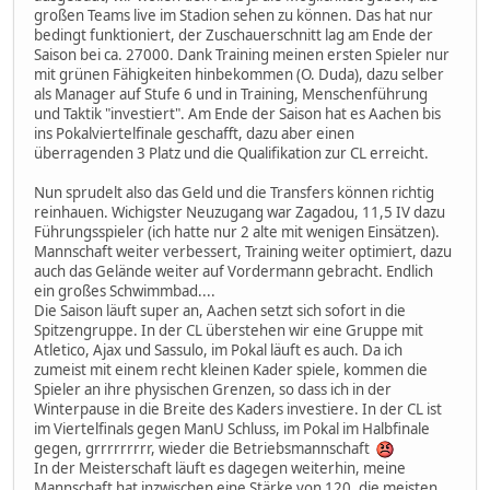
großen Teams live im Stadion sehen zu können. Das hat nur
bedingt funktioniert, der Zuschauerschnitt lag am Ende der
Saison bei ca. 27000. Dank Training meinen ersten Spieler nur
mit grünen Fähigkeiten hinbekommen (O. Duda), dazu selber
als Manager auf Stufe 6 und in Training, Menschenführung
und Taktik "investiert". Am Ende der Saison hat es Aachen bis
ins Pokalviertelfinale geschafft, dazu aber einen
überragenden 3 Platz und die Qualifikation zur CL erreicht.
Nun sprudelt also das Geld und die Transfers können richtig
reinhauen. Wichigster Neuzugang war Zagadou, 11,5 IV dazu
Führungsspieler (ich hatte nur 2 alte mit wenigen Einsätzen).
Mannschaft weiter verbessert, Training weiter optimiert, dazu
auch das Gelände weiter auf Vordermann gebracht. Endlich
ein großes Schwimmbad....
Die Saison läuft super an, Aachen setzt sich sofort in die
Spitzengruppe. In der CL überstehen wir eine Gruppe mit
Atletico, Ajax und Sassulo, im Pokal läuft es auch. Da ich
zumeist mit einem recht kleinen Kader spiele, kommen die
Spieler an ihre physischen Grenzen, so dass ich in der
Winterpause in die Breite des Kaders investiere. In der CL ist
im Viertelfinals gegen ManU Schluss, im Pokal im Halbfinale
gegen, grrrrrrrrr, wieder die Betriebsmannschaft
In der Meisterschaft läuft es dagegen weiterhin, meine
Mannschaft hat inzwischen eine Stärke von 120, die meisten