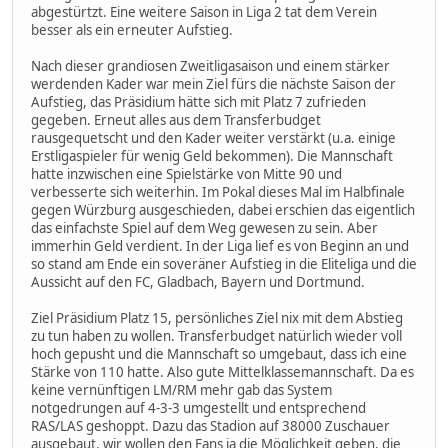
abgestürtzt. Eine weitere Saison in Liga 2 tat dem Verein
besser als ein erneuter Aufstieg.
Nach dieser grandiosen Zweitligasaison und einem stärker
werdenden Kader war mein Ziel fürs die nächste Saison der
Aufstieg, das Präsidium hätte sich mit Platz 7 zufrieden
gegeben. Erneut alles aus dem Transferbudget
rausgequetscht und den Kader weiter verstärkt (u.a. einige
Erstligaspieler für wenig Geld bekommen). Die Mannschaft
hatte inzwischen eine Spielstärke von Mitte 90 und
verbesserte sich weiterhin. Im Pokal dieses Mal im Halbfinale
gegen Würzburg ausgeschieden, dabei erschien das eigentlich
das einfachste Spiel auf dem Weg gewesen zu sein. Aber
immerhin Geld verdient. In der Liga lief es von Beginn an und
so stand am Ende ein soveräner Aufstieg in die Eliteliga und die
Aussicht auf den FC, Gladbach, Bayern und Dortmund.
Ziel Präsidium Platz 15, persönliches Ziel nix mit dem Abstieg
zu tun haben zu wollen. Transferbudget natürlich wieder voll
hoch gepusht und die Mannschaft so umgebaut, dass ich eine
Stärke von 110 hatte. Also gute Mittelklassemannschaft. Da es
keine vernünftigen LM/RM mehr gab das System
notgedrungen auf 4-3-3 umgestellt und entsprechend
RAS/LAS geshoppt. Dazu das Stadion auf 38000 Zuschauer
ausgebaut, wir wollen den Fans ja die Möglichkeit geben, die