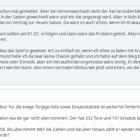
chon mal gemeldet. Aber bei Vereinswechseln sieht der Karriereüberblick
in der Saison gewechselt wäre und mir die angezeigt wird. Aber in Köln bi
s ein Vertrag zur neuen Saison. Da wäre es auch schön, wenn ich Krakau n
son sollten am 01.07. erfolgen und dann wäre das Problem gelöst. Altern
ren.
 dass das Spiel in gewisser Art zu einfach ist, wenn ich ohne zu laden mit 
und habe ich da zwar keine Chance gehabt und ich hatte auf dem Weg bi
iew oder Donezk, aber ein Herausforderungsmodus wäre sinnig. In dem k
niert werden kann. Also einen normalen Modus wie jetzt und einen, wo di
r für die ewige Torjägerliste sowie Einsatzstatistik ist weiterhin fehlerh
bon wurde gar nicht übernommen. Der hat 332 Tore und 197 Einsätze laut 
256. Bis übernimmt WAF die Zahlen und darüber hinaus zählt er wieder mit 1 
urde?