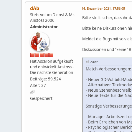
dAb
16. Dezember 2021, 17:56:05
Stets voll im Dienst & Mr.
Bitte stellt sicher, dass ihr 
Anstoss 2006
Administrator
Bitte keine Diskussionen hi
Meldet die Bugs mit so vie
Diskussionen und "keine" 
Hat Ascaron aufgekauft
Zitat
und entwickelt Anstoss -
Match-Verbesserungen:
Die nächste Generation
Beiträge: 59.524
- Neuer 3D-Vollbild-Mo
- Alternativer Textmodu
Alter: 37
- Neue Szenenbeschreibu
- Neue Texte für die Nac
Gespeichert
Sonstige Verbesserunge
- Manager-Arbeitszeit u
- Beim Erreichen von M
- Psychologischer Beric