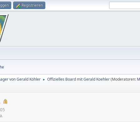
oggen
Registrieren
he
nager von Gerald Köhler
Offizielles Board mit Gerald Koehler
(Moderatoren:
M
►
2
:05
a.