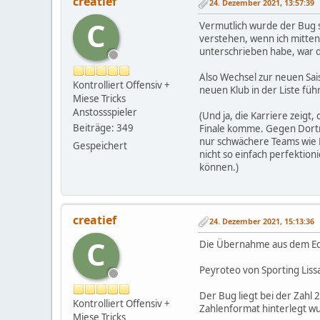
creatief
24. Dezember 2021, 13:57:39
C
Vermutlich wurde der Bug s
verstehen, wenn ich mitten 
unterschrieben habe, war da
Also Wechsel zur neuen Sai
Kontrolliert Offensiv +
neuen Klub in der Liste füh
Miese Tricks
Anstossspieler
(Und ja, die Karriere zeigt,
Beiträge: 349
Finale komme. Gegen Dortm
nur schwächere Teams wie K
Gespeichert
nicht so einfach perfektio
können.)
creatief
24. Dezember 2021, 15:13:36
C
Die Übernahme aus dem Edito
Peyroteo von Sporting Lissa
Der Bug liegt bei der Zahl 
Kontrolliert Offensiv +
Zahlenformat hinterlegt w
Miese Tricks