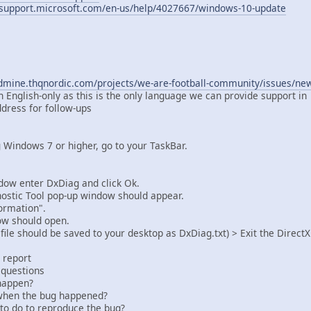
/support.microsoft.com/en-us/help/4027667/windows-10-update
edmine.thqnordic.com/projects/we-are-football-community/issues/ne
n English-only as this is the only language we can provide support in
ddress for follow-ups
indows 7 or higher, go to your TaskBar.
w enter DxDiag and click Ok.
tic Tool pop-up window should appear.
ormation".
 should open.
le should be saved to your desktop as DxDiag.txt) > Exit the DirectX
r report
 questions
appen?
en the bug happened?
 do to reproduce the bug?