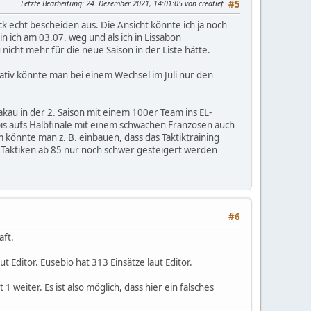
Letzte Bearbeitung
: 24. Dezember 2021, 14:01:05 von creatief
#5
 echt bescheiden aus. Die Ansicht könnte ich ja noch
n ich am 03.07. weg und als ich in Lissabon
icht mehr für die neue Saison in der Liste hätte.
ativ könnte man bei einem Wechsel im Juli nur den
Krakau in der 2. Saison mit einem 100er Team ins EL-
s aufs Halbfinale mit einem schwachen Franzosen auch
önnte man z. B. einbauen, dass das Taktiktraining
e Taktiken ab 85 nur noch schwer gesteigert werden
#6
aft.
Editor. Eusebio hat 313 Einsätze laut Editor.
weiter. Es ist also möglich, dass hier ein falsches