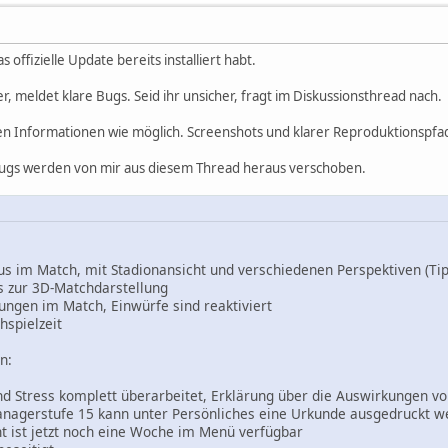
das offizielle Update bereits installiert habt.
er, meldet klare Bugs. Seid ihr unsicher, fragt im Diskussionsthread nach.
len Informationen wie möglich. Screenshots und klarer Reproduktionspf
Bugs werden von mir aus diesem Thread heraus verschoben.
dus im Match, mit Stadionansicht und verschiedenen Perspektiven (T
s zur 3D-Matchdarstellung
ngen im Match, Einwürfe sind reaktiviert
hspielzeit
n:
nd Stress komplett überarbeitet, Erklärung über die Auswirkungen vo
anagerstufe 15 kann unter Persönliches eine Urkunde ausgedruckt 
ht ist jetzt noch eine Woche im Menü verfügbar