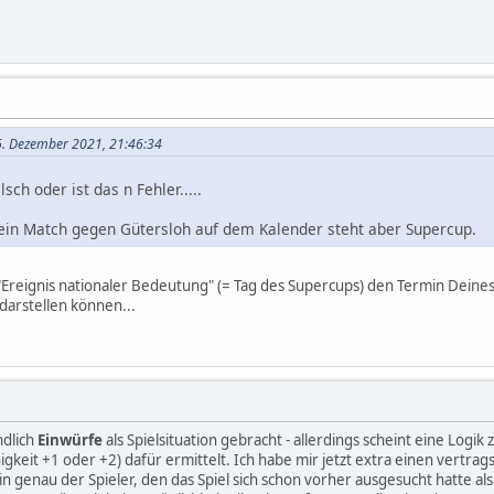
6. Dezember 2021, 21:46:34
sch oder ist das n Fehler.....
 ein Match gegen Gütersloh auf dem Kalender steht aber Supercup.
"Ereignis nationaler Bedeutung" (= Tag des Supercups) den Termin Deines
darstellen können...
ndlich
Einwürfe
als Spielsituation gebracht - allerdings scheint eine Logik
igkeit +1 oder +2) dafür ermittelt. Ich habe mir jetzt extra einen vertra
n genau der Spieler, den das Spiel sich schon vorher ausgesucht hatte al