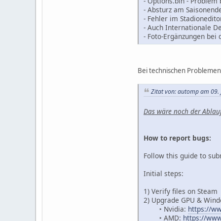
- Options.bin - Problem 
- Absturz am Saisonende 
- Fehler im Stadionedito
- Auch Internationale De
- Foto-Ergänzungen bei 
Bei technischen Problemen 
Zitat von: automp am 09. 
Das wäre noch der Ablauf
How to report bugs:
Follow this guide to su
Initial steps:
1) Verify files on Steam
2) Upgrade GPU & Wind
‣ Nvidia:
https://w
‣ AMD:
https://ww