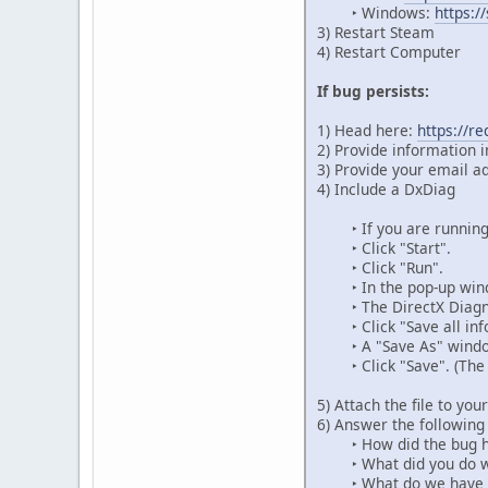
‣ Windows:
https:/
3) Restart Steam
4) Restart Computer
If bug persists:
1) Head here:
https://r
2) Provide information i
3) Provide your email a
4) Include a DxDiag
‣ If you are running W
‣ Click "Start".
‣ Click "Run".
‣ In the pop-up windo
‣ The DirectX Diagnos
‣ Click "Save all inf
‣ A "Save As" window
‣ Click "Save". (The fi
5) Attach the file to you
6) Answer the following
‣ How did the bug h
‣ What did you do wh
‣ What do we have to