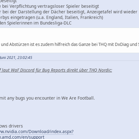
beseitigt
bei Verpflichtung vertragsloser Spieler beseitigt
r bei der Darstellung der Dächer beseitigt, Anzeigetafel wird wieder 
rbys eingetragen (u.a. England, Italien, Frankreich)
den Spielerinnen im Bundesliga-DLC
und Abstürzen ist es zudem hilfreich das Ganze bei THQ mit DxDiag und S
Juni 2021, 23:02:45
 laut WaF Discord für Bug Reports direkt über THQ Nordic:
bmit any bugs you encounter in We Are Football.
ows drivers
ww.nvidia.com/Download/index.aspx?
w.amd.com/en/support