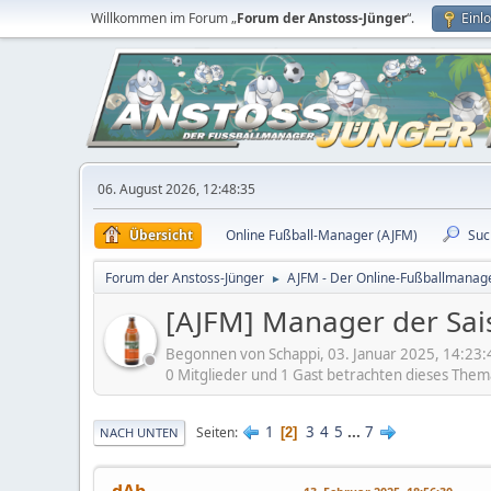
Willkommen im Forum „
Forum der Anstoss-Jünger
“.
Einl
06. August 2026, 12:48:35
Übersicht
Online Fußball-Manager (AJFM)
Suc
Forum der Anstoss-Jünger
AJFM - Der Online-Fußballmanage
►
[AJFM] Manager der Sai
Begonnen von Schappi, 03. Januar 2025, 14:23:
0 Mitglieder und 1 Gast betrachten dieses Them
1
3
4
5
...
7
Seiten
2
NACH UNTEN