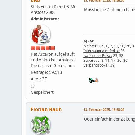
dAb
13. Februar 2025, 18:56:30
Stets voll im Dienst & Mr.
Musst in die Zeitung schauen
Anstoss 2006
Administrator
AJFM:
Meister:
1, 5, 6, 7, 13, 16, 28, 3
Internationaler Pokal:
98
Hat Ascaron aufgekauft
Nationaler Pokal:
23, 32
und entwickelt Anstoss -
Supercup:
8, 14, 17, 20, 26
Verbandspokal:
39
Die nächste Generation
Beiträge: 59.513
Alter: 37
Gespeichert
Florian Rauh
13. Februar 2025, 18:58:29
Oder einfach in der Zeitu