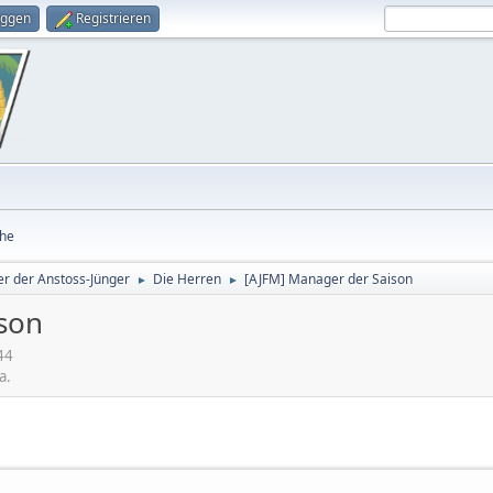
oggen
Registrieren
he
r der Anstoss-Jünger
Die Herren
[AJFM] Manager der Saison
►
►
son
44
a.