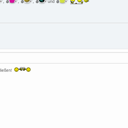
,
,
,
und
hließen!