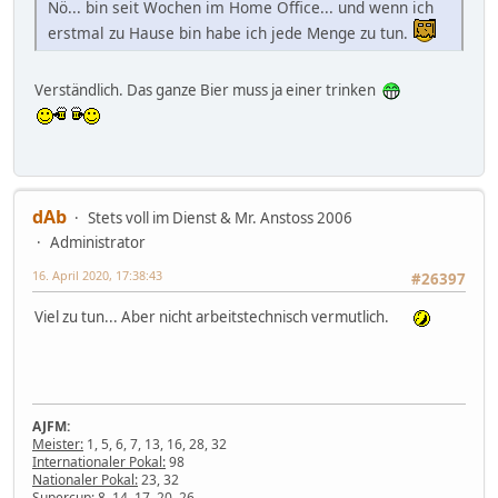
Nö... bin seit Wochen im Home Office... und wenn ich
erstmal zu Hause bin habe ich jede Menge zu tun.
Verständlich. Das ganze Bier muss ja einer trinken
dAb
Stets voll im Dienst & Mr. Anstoss 2006
Administrator
16. April 2020, 17:38:43
#26397
Viel zu tun... Aber nicht arbeitstechnisch vermutlich.
AJFM:
Meister:
1, 5, 6, 7, 13, 16, 28, 32
Internationaler Pokal:
98
Nationaler Pokal:
23, 32
Supercup:
8, 14, 17, 20, 26