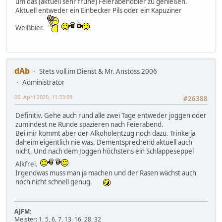
um das (aktuell sehr frühe) Feierabendbier zu genießen.
Aktuell entweder ein Einbecker Pils oder ein Kapuziner
Weißbier.
dAb
Stets voll im Dienst & Mr. Anstoss 2006
Administrator
06. April 2020, 11:33:09
#26388
Definitiv. Gehe auch rund alle zwei Tage entweder joggen oder
zumindest ne Runde spazieren nach Feierabend.
Bei mir kommt aber der Alkoholentzug noch dazu. Trinke ja
daheim eigentlich nie was. Dementsprechend aktuell auch
nicht. Und nach dem Joggen höchstens ein Schlappeseppel
Alkfrei.
Irgendwas muss man ja machen und der Rasen wächst auch
noch nicht schnell genug.
AJFM:
Meister:
1, 5, 6, 7, 13, 16, 28, 32