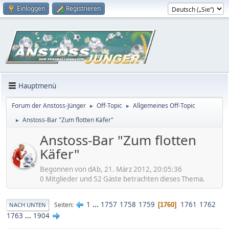
Einloggen
Registrieren
Hauptmenü
Forum der Anstoss-Jünger
Off-Topic
Allgemeines Off-Topic
►
►
Anstoss-Bar "Zum flotten Käfer"
►
Anstoss-Bar "Zum flotten
Käfer"
Begonnen von dAb, 21. März 2012, 20:05:36
0 Mitglieder und 52 Gäste betrachten dieses Thema.
1
...
1757
1758
1759
1761
1762
Seiten
1760
NACH UNTEN
1763
...
1904