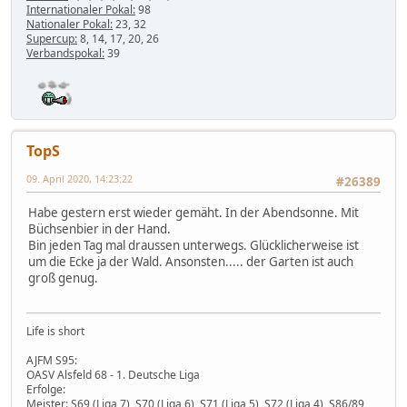
Internationaler Pokal:
98
Nationaler Pokal:
23, 32
Supercup:
8, 14, 17, 20, 26
Verbandspokal:
39
TopS
09. April 2020, 14:23:22
#26389
Habe gestern erst wieder gemäht. In der Abendsonne. Mit
Büchsenbier in der Hand.
Bin jeden Tag mal draussen unterwegs. Glücklicherweise ist
um die Ecke ja der Wald. Ansonsten..... der Garten ist auch
groß genug.
Life is short
AJFM S95:
OASV Alsfeld 68 - 1. Deutsche Liga
Erfolge:
Meister: S69 (Liga 7), S70 (Liga 6), S71 (Liga 5), S72 (Liga 4), S86/89