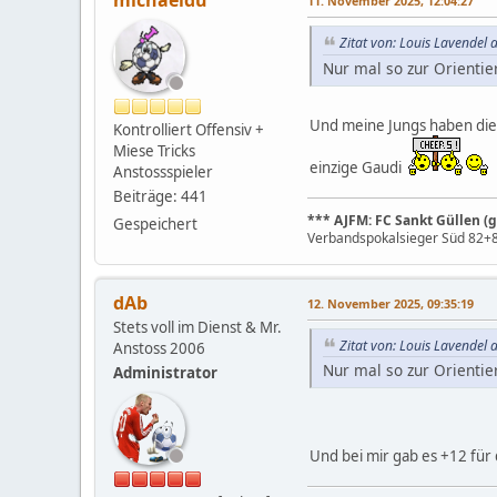
michaeldu
11. November 2025, 12:04:27
Zitat von: Louis Lavende
Nur mal so zur Orienti
Und meine Jungs haben die 
Kontrolliert Offensiv +
Miese Tricks
einzige Gaudi
Anstossspieler
Beiträge: 441
*** AJFM: FC Sankt Güllen (ge
Gespeichert
Verbandspokalsieger Süd 82+83
dAb
12. November 2025, 09:35:19
Stets voll im Dienst & Mr.
Zitat von: Louis Lavende
Anstoss 2006
Nur mal so zur Orienti
Administrator
Und bei mir gab es +12 für