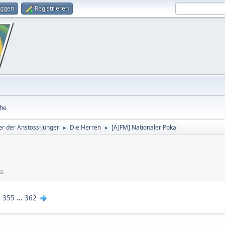
oggen
Registrieren
he
r der Anstoss-Jünger
Die Herren
[AJFM] Nationaler Pokal
►
►
a.
355
...
362