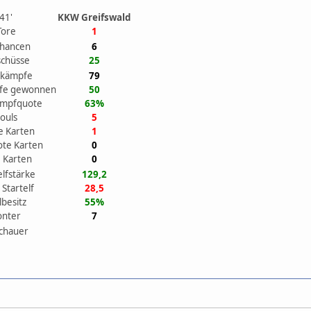
41'
KKW Greifswald
Tore
1
chancen
6
schüsse
25
ikämpfe
79
fe gewonnen
50
ampfquote
63%
ouls
5
e Karten
1
ote Karten
0
 Karten
0
elfstärke
129,2
 Startelf
28,5
lbesitz
55%
onter
7
chauer