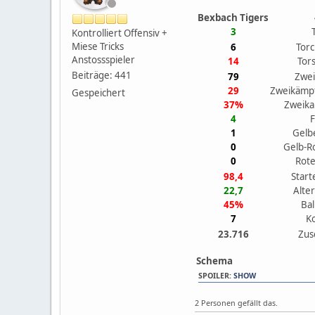
Bexbach Tigers
3
Kontrolliert Offensiv +
Miese Tricks
6
Tor
Anstossspieler
14
Tor
Beiträge: 441
79
Zwe
29
Zweikämp
Gespeichert
37%
Zweik
4
F
1
Gelb
0
Gelb-R
0
Rote
98,4
Start
22,7
Alter
45%
Bal
7
K
23.716
Zus
Schema
SPOILER
:
SHOW
2 Personen gefällt das.