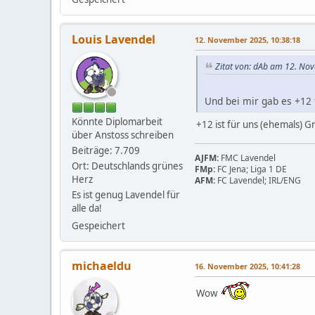
Louis Lavendel
12. November 2025, 10:38:18
Zitat von: dAb am 12. No
Und bei mir gab es +12 
Könnte Diplomarbeit
+12 ist für uns (ehemals) G
über Anstoss schreiben
Beiträge: 7.709
AJFM:
FMC Lavendel
Ort: Deutschlands grünes
FMp:
FC Jena; Liga 1 DE
Herz
AFM:
FC Lavendel; IRL/ENG
Es ist genug Lavendel für
alle da!
Gespeichert
michaeldu
16. November 2025, 10:41:28
Wow