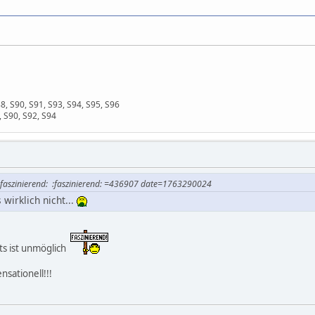
8, S90, S91, S93, S94, S95, S96
, S90, S92, S94
:faszinierend: :faszinierend: =436907 date=1763290024
wirklich nicht...
ts ist unmöglich
nsationell!!!