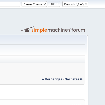
⏪ Vorheriges
-
Nächstes ⏩