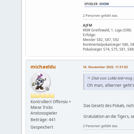
SPOILER
:
SHOW
2 Personen gefällt das.
AJFM
KKW Greifswald, 1. Liga (S98)
Erfolge:
Meister S82, S87, S92
Kontinentalpokalsieger S86, S8
Pokalsieger S74, S75, S81, S88
michaeldu
16. November 2025, 11:51:03
Zitat von: LoMa link=msg 
Oh man, alberner geht's 
Kontrolliert Offensiv +
Das Gesetz des Pokals, nich
Miese Tricks
Anstossspieler
Gratulation an die Tigers, se
Beiträge: 441
2 Personen gefällt das.
Gespeichert