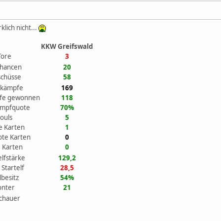
lich nicht...
KKW Greifswald
Tore
3
chancen
20
schüsse
58
ikämpfe
169
fe gewonnen
118
ampfquote
70%
ouls
5
e Karten
1
ote Karten
0
 Karten
0
elfstärke
129,2
 Startelf
28,5
lbesitz
54%
onter
21
chauer