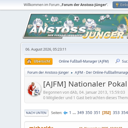
Willkommen im Forum „
Forum der Anstoss-Jünger
“.
Einl
06. August 2026, 05:23:11
Übersicht
Online Fußball-Manager (AJFM)
Suc
Forum der Anstoss-Jünger
AJFM - Der Online-Fußballmanage
►
[AJFM] Nationaler Pokal
Begonnen von dAb, 04. Januar 2013, 15:59:03
0 Mitglieder und 1 Gast betrachten dieses Them
1
...
349
350
351
353
354
Seiten
352
NACH UNTEN