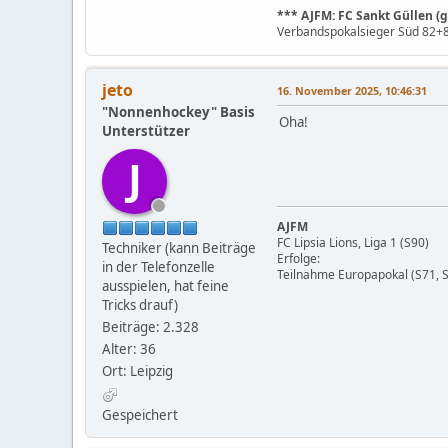
*** AJFM: FC Sankt Güllen (ge
Verbandspokalsieger Süd 82+83
jeto
16. November 2025, 10:46:31
"Nonnenhockey" Basis
Oha!
Unterstützer
J
AJFM
FC Lipsia Lions, Liga 1 (S90)
Techniker (kann Beiträge
Erfolge:
in der Telefonzelle
Teilnahme Europapokal (S71, S
ausspielen, hat feine
Tricks drauf)
Beiträge: 2.328
Alter: 36
Ort: Leipzig
Gespeichert