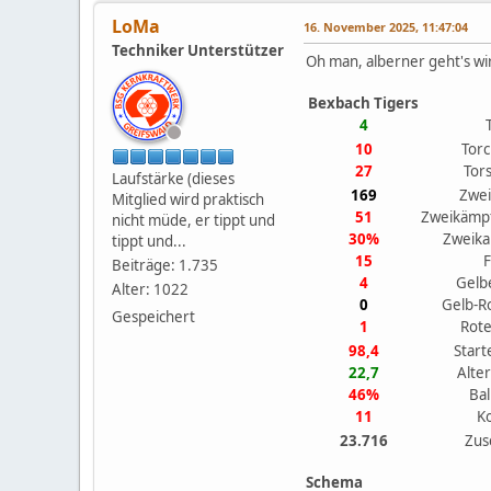
LoMa
16. November 2025, 11:47:04
Techniker Unterstützer
Oh man, alberner geht's wirk
Bexbach Tigers
4
10
Tor
27
Tor
Laufstärke (dieses
169
Zwe
Mitglied wird praktisch
51
Zweikämp
nicht müde, er tippt und
30%
Zweik
tippt und...
15
F
Beiträge: 1.735
4
Gelb
Alter: 1022
0
Gelb-R
Gespeichert
1
Rote
98,4
Start
22,7
Alter
46%
Bal
11
K
23.716
Zus
Schema