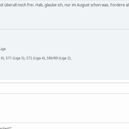
st überall noch frei. Hab, glaube ich, nur im August schon was. Fordere al
 Liga
6), S71 (Liga 5), S72 (Liga 4), S86/89 (Liga 2),
rbeit?"