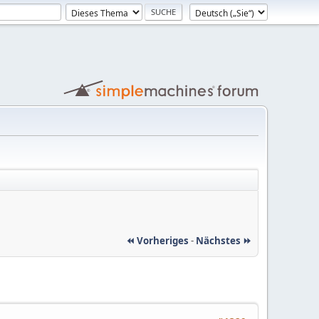
⏪ Vorheriges
-
Nächstes ⏩