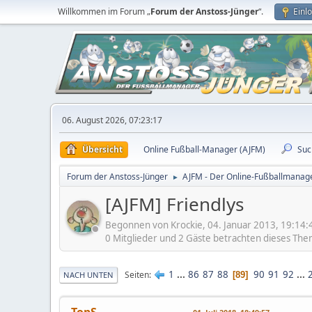
Willkommen im Forum „
Forum der Anstoss-Jünger
“.
Einl
06. August 2026, 07:23:17
Übersicht
Online Fußball-Manager (AJFM)
Suc
Forum der Anstoss-Jünger
AJFM - Der Online-Fußballmanage
►
[AJFM] Friendlys
Begonnen von Krockie, 04. Januar 2013, 19:14:
0 Mitglieder und 2 Gäste betrachten dieses The
1
...
86
87
88
90
91
92
...
Seiten
89
NACH UNTEN