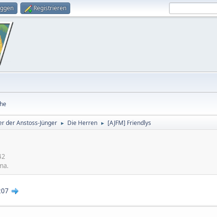
oggen
Registrieren
he
r der Anstoss-Jünger
Die Herren
[AJFM] Friendlys
►
►
42
ma.
207