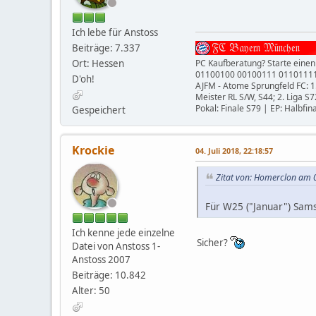
Ich lebe für Anstoss
Beiträge: 7.337
Ort: Hessen
PC Kaufberatung? Starte einen
01100100 00100111 0110111
D'oh!
AJFM - Atome Sprungfeld FC: 1
Meister RL S/W, S44; 2. Liga S7
Pokal: Finale S79 | EP: Halbfin
Gespeichert
Krockie
04. Juli 2018, 22:18:57
Zitat von: Homerclon am 0
Für W25 ("Januar") Sams
Ich kenne jede einzelne
Sicher?
Datei von Anstoss 1-
Anstoss 2007
Beiträge: 10.842
Alter: 50