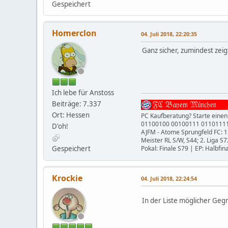
Gespeichert
Homerclon
04. Juli 2018, 22:20:35
Ganz sicher, zumindest zeig
Ich lebe für Anstoss
Beiträge: 7.337
Ort: Hessen
PC Kaufberatung? Starte einen
01100100 00100111 0110111
D'oh!
AJFM - Atome Sprungfeld FC: 1
Meister RL S/W, S44; 2. Liga S7
Gespeichert
Pokal: Finale S79 | EP: Halbfin
Krockie
04. Juli 2018, 22:24:54
In der Liste möglicher Gegn