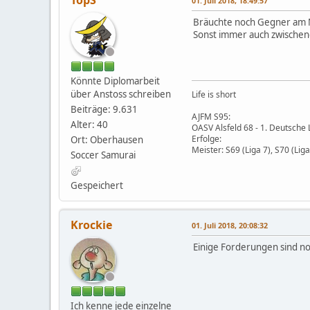
TopS
01. Juli 2018, 18:49:57
Bräuchte noch Gegner am 
Sonst immer auch zwische
Könnte Diplomarbeit
über Anstoss schreiben
Life is short
Beiträge: 9.631
AJFM S95:
Alter: 40
OASV Alsfeld 68 - 1. Deutsche
Erfolge:
Ort: Oberhausen
Meister: S69 (Liga 7), S70 (Liga 
Soccer Samurai
Gespeichert
Krockie
01. Juli 2018, 20:08:32
Einige Forderungen sind no
Ich kenne jede einzelne