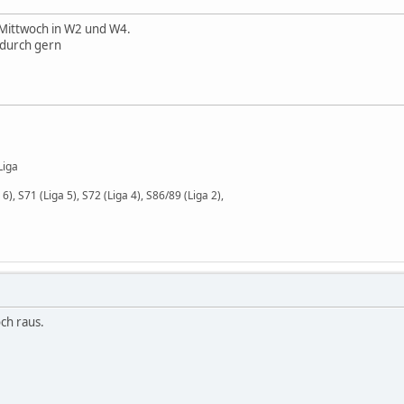
Mittwoch in W2 und W4.
ndurch gern
 Liga
6), S71 (Liga 5), S72 (Liga 4), S86/89 (Liga 2),
ch raus.