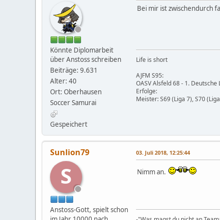
Bei mir ist zwischendurch fa
Könnte Diplomarbeit
über Anstoss schreiben
Life is short
Beiträge: 9.631
AJFM S95:
Alter: 40
OASV Alsfeld 68 - 1. Deutsche
Erfolge:
Ort: Oberhausen
Meister: S69 (Liga 7), S70 (Liga 
Soccer Samurai
Gespeichert
Sunlion79
03. Juli 2018, 12:25:44
S
Nimm an.
Anstoss-Gott, spielt schon
im Jahr 10000 nach
-"Was magst du nicht an Teama