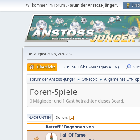
Willkommen im Forum „
Forum der Anstoss-Jünger
“.
Einl
06. August 2026, 20:02:37
Übersicht
Online Fußball-Manager (AJFM)
Suc
Forum der Anstoss-Jünger
Off-Topic
Allgemeines Off-Top
►
►
Foren-Spiele
0 Mitglieder und 1 Gast betrachten dieses Board.
Seiten
1
NACH UNTEN
Betreff
/
Begonnen von
Hall Of Fame