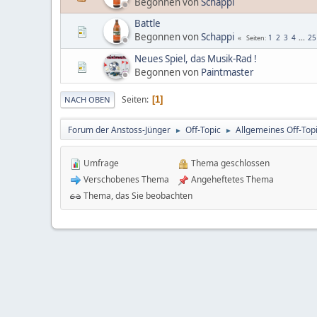
Begonnen von
Schappi
Battle
Begonnen von
Schappi
1
2
3
4
...
25
Seiten
Neues Spiel, das Musik-Rad !
Begonnen von
Paintmaster
Seiten
1
NACH OBEN
Forum der Anstoss-Jünger
Off-Topic
Allgemeines Off-Top
►
►
Umfrage
Thema geschlossen
Verschobenes Thema
Angeheftetes Thema
Thema, das Sie beobachten