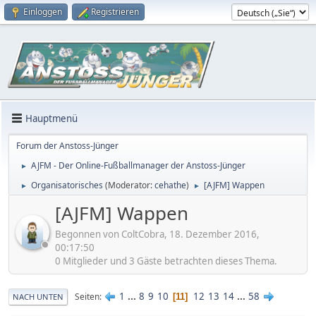
Einloggen
Registrieren
Hauptmenü
Forum der Anstoss-Jünger
AJFM - Der Online-Fußballmanager der Anstoss-Jünger
►
Organisatorisches
(Moderator:
cehathe
)
[AJFM] Wappen
►
►
[AJFM] Wappen
Begonnen von ColtCobra, 18. Dezember 2016,
00:17:50
0 Mitglieder und 3 Gäste betrachten dieses Thema.
1
...
8
9
10
12
13
14
...
58
Seiten
11
NACH UNTEN