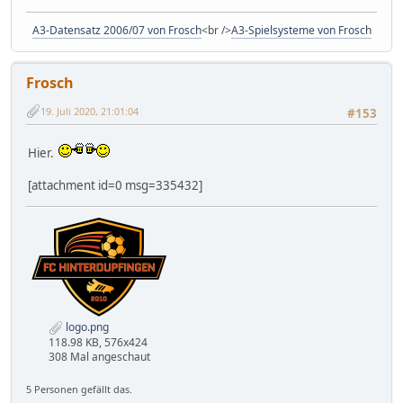
A3-Datensatz 2006/07 von Frosch
<br />
A3-Spielsysteme von Frosch
Frosch
19. Juli 2020, 21:01:04
#153
Hier.
[attachment id=0 msg=335432]
logo.png
118.98 KB, 576x424
308 Mal angeschaut
5 Personen gefällt das.