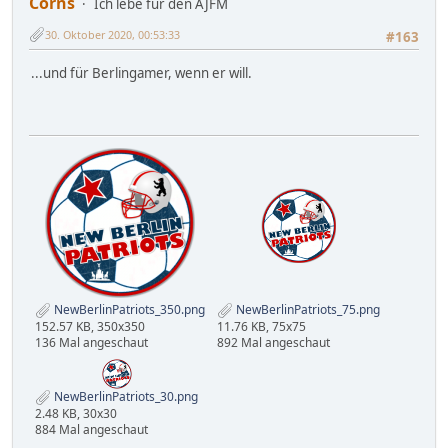
Corns
Ich lebe für den AJFM
30. Oktober 2020, 00:53:33
#163
...und für Berlingamer, wenn er will.
NewBerlinPatriots_350.png
NewBerlinPatriots_75.png
152.57 KB, 350x350
11.76 KB, 75x75
136 Mal angeschaut
892 Mal angeschaut
NewBerlinPatriots_30.png
2.48 KB, 30x30
884 Mal angeschaut