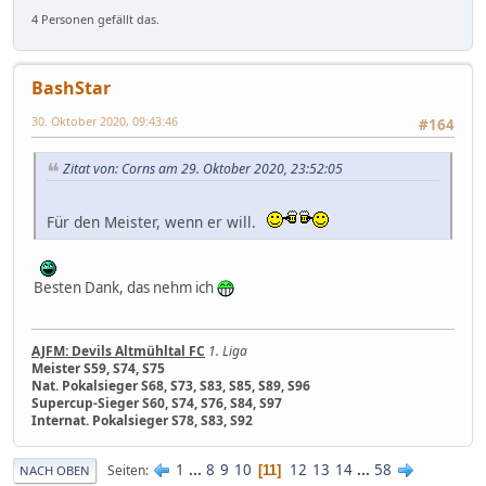
4 Personen gefällt das.
BashStar
30. Oktober 2020, 09:43:46
#164
Zitat von: Corns am 29. Oktober 2020, 23:52:05
Für den Meister, wenn er will.
Besten Dank, das nehm ich
AJFM: Devils Altmühltal FC
1. Liga
Meister S59, S74, S75
Nat. Pokalsieger S68, S73, S83, S85, S89, S96
Supercup-Sieger S60, S74, S76, S84, S97
Internat. Pokalsieger S78, S83, S92
1
...
8
9
10
12
13
14
...
58
Seiten
11
NACH OBEN