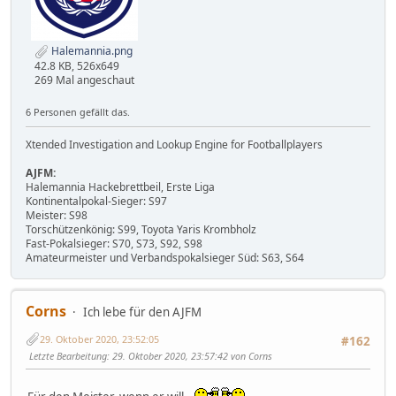
Halemannia.png
42.8 KB, 526x649
269 Mal angeschaut
6 Personen gefällt das.
Xtended Investigation and Lookup Engine for Footballplayers
AJFM:
Halemannia Hackebrettbeil, Erste Liga
Kontinentalpokal-Sieger: S97
Meister: S98
Torschützenkönig: S99, Toyota Yaris Krombholz
Fast-Pokalsieger: S70, S73, S92, S98
Amateurmeister und Verbandspokalsieger Süd: S63, S64
Corns
Ich lebe für den AJFM
29. Oktober 2020, 23:52:05
#162
Letzte Bearbeitung
: 29. Oktober 2020, 23:57:42 von Corns