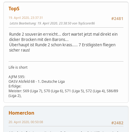
TopS
19. April 2020, 23:37:31
#2481
Letzte Bearbeitung
: 19. April 2020, 23:38:50 von TopScorer86
Runde 2 souverän erreicht... dort wartet jetzt mal direkt ein
dicker Brocken mit den Barons...
Überhaupt ist Runde 2 schon krass..... 7 Erstligisten fliegen
sicher raus!
Life is short
AJFM S95:
OASV Alsfeld 68 - 1. Deutsche Liga
Erfolge:
Meister: S69 (Liga 7), S70 (Liga 6), S71 (Liga 5), S72 (Liga 4), S86/89
(Liga 2),
Homerclon
20. April 2020, 00:50:08
#2482