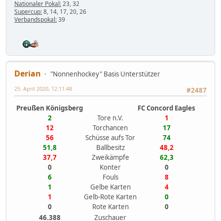
Nationaler Pokal:
23, 32
Supercup:
8, 14, 17, 20, 26
Verbandspokal:
39
Derian
"Nonnenhockey" Basis Unterstützer
25. April 2020, 12:11:48
#2487
Preußen Königsberg
FC Concord Eagles
2
Tore n.V.
1
12
Torchancen
17
56
Schüsse aufs Tor
74
51,8
Ballbesitz
48,2
37,7
Zweikämpfe
62,3
0
Konter
0
6
Fouls
8
1
Gelbe Karten
4
1
Gelb-Rote Karten
0
0
Rote Karten
0
46.388
Zuschauer