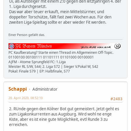
Ui, als Aufsteiger mit einem 2:0 gegen den letztjährigen 4. der
1. Liga durchgesetzt.
Das war aber teuer erkauft, mein Mittelstürmer, und
doppelter Torschütze, fällt fast zwei Wochen aus. Für den
zweiten Liga-Spieltag sollte er aber wieder Fit werden.
Einer Person gefällt das.
PC Kaufberatung? Starte einen Thread im Allgemeinen Off-Topic.
01100100 00100111 01101111 01101000 00100001
AJFM - Atome Sprungfeld FC: 1.Liga
Meister RL S/W, S44; 2. Liga S72 | Sieger V.Pokal W, S42
Pokal: Finale S79 | EP: Halbfinale, S77
Schappi
Administrator
20. April 2020, 08:52:10
#2483
2. RUnde gegen den Kölner Bot gut gemeistert. Jetzt geht es
zum Ligakonkurrenten aus Augsburg. Wird wohl ne enge
Kiste, aber es ist eine gute Möglichkeit, evtl Runde 3 zu
erreichen.