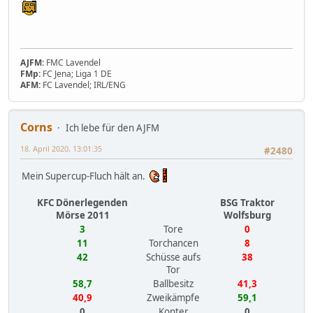
AJFM:
FMC Lavendel
FMp:
FC Jena; Liga 1 DE
AFM:
FC Lavendel; IRL/ENG
Corns
Ich lebe für den AJFM
18. April 2020, 13:01:35
#2480
Mein Supercup-Fluch hält an.
KFC Dönerlegenden
BSG Traktor
Mörse 2011
Wolfsburg
3
Tore
0
11
Torchancen
8
42
Schüsse aufs
38
Tor
58,7
Ballbesitz
41,3
40,9
Zweikämpfe
59,1
0
Konter
0