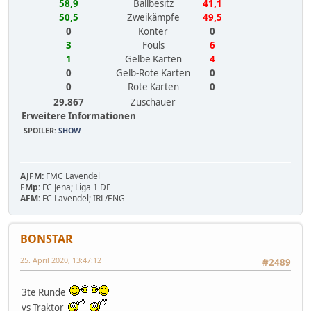
58,9
Ballbesitz
41,1
50,5
Zweikämpfe
49,5
0
Konter
0
3
Fouls
6
1
Gelbe Karten
4
0
Gelb-Rote Karten
0
0
Rote Karten
0
29.867
Zuschauer
Erweitere Informationen
SPOILER
:
SHOW
AJFM:
FMC Lavendel
FMp:
FC Jena; Liga 1 DE
AFM:
FC Lavendel; IRL/ENG
BONSTAR
25. April 2020, 13:47:12
#2489
3te Runde
vs Traktor