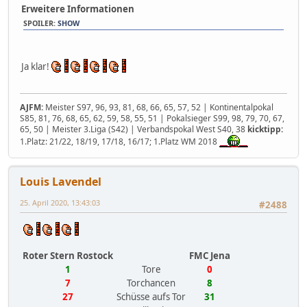
Erweitere Informationen
SPOILER
:
SHOW
Ja klar!
AJFM:
Meister S97, 96, 93, 81, 68, 66, 65, 57, 52 | Kontinentalpokal
S85, 81, 76, 68, 65, 62, 59, 58, 55, 51 | Pokalsieger S99, 98, 79, 70, 67,
65, 50 | Meister 3.Liga (S42) | Verbandspokal West S40, 38
kicktipp:
1.Platz: 21/22, 18/19, 17/18, 16/17; 1.Platz WM 2018
Louis Lavendel
25. April 2020, 13:43:03
#2488
Roter Stern Rostock
FMC Jena
1
Tore
0
7
Torchancen
8
27
Schüsse aufs Tor
31