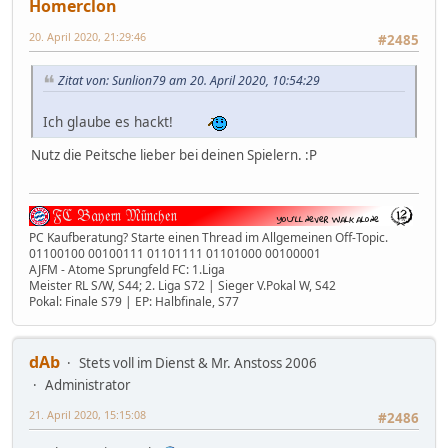
Homerclon
20. April 2020, 21:29:46
#2485
Zitat von: Sunlion79 am 20. April 2020, 10:54:29
Ich glaube es hackt!
Nutz die Peitsche lieber bei deinen Spielern. :P
PC Kaufberatung? Starte einen Thread im Allgemeinen Off-Topic.
01100100 00100111 01101111 01101000 00100001
AJFM - Atome Sprungfeld FC: 1.Liga
Meister RL S/W, S44; 2. Liga S72 | Sieger V.Pokal W, S42
Pokal: Finale S79 | EP: Halbfinale, S77
dAb
Stets voll im Dienst & Mr. Anstoss 2006
Administrator
21. April 2020, 15:15:08
#2486