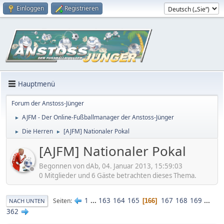
Einloggen
Registrieren
Hauptmenü
Forum der Anstoss-Jünger
AJFM - Der Online-Fußballmanager der Anstoss-Jünger
►
Die Herren
[AJFM] Nationaler Pokal
►
►
[AJFM] Nationaler Pokal
Begonnen von dAb, 04. Januar 2013, 15:59:03
0 Mitglieder und 6 Gäste betrachten dieses Thema.
1
...
163
164
165
167
168
169
...
Seiten
166
NACH UNTEN
362