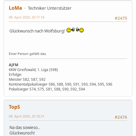
LoMa
Techniker Unterstützer
08. April 2020, 20:17:18
#2475
Glückwunsch nach Wolfsburg!
Einer Person gefällt das.
AJFM
KKW Greifswald, 1. Liga (S98)
Erfolge:
Meister S82, S87, S92
Kontinentalpokalsieger S86, S88, S90, S91, S93, S94, S95, S96
Pokalsieger S74, S75, S81, S88, S90, S92, S94
TopS
08. April 2020, 20:18:31
#2476
Na das sowieso..
Glückwunsch!