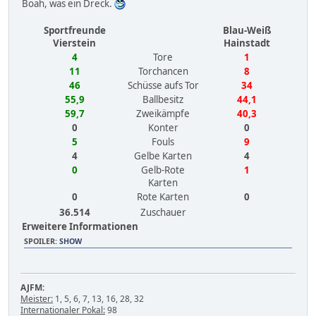
Boah, was ein Dreck.
Sportfreunde
Blau-Weiß
Vierstein
Hainstadt
4
Tore
1
11
Torchancen
8
46
Schüsse aufs Tor
34
55,9
Ballbesitz
44,1
59,7
Zweikämpfe
40,3
0
Konter
0
5
Fouls
9
4
Gelbe Karten
4
0
Gelb-Rote
1
Karten
0
Rote Karten
0
36.514
Zuschauer
Erweitere Informationen
SPOILER
:
SHOW
AJFM:
Meister:
1, 5, 6, 7, 13, 16, 28, 32
Internationaler Pokal:
98