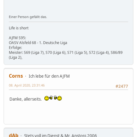
Einer Person gefällt das.
Life is short
AJFM S95:
OASV Alsfeld 68 - 1. Deutsche Liga
Erfolge:
Meister: S69 (Liga 7), S70 (Liga 6), S71 (Liga 5), S72 (Liga 4), S86/89
(Liga 2),
Corns
Ich lebe für den AJFM
08. April 2020, 23:31:46
#2477
Danke, allerseits.
dAb
Stets voll im Dienst & Mr. Anstoss 2006