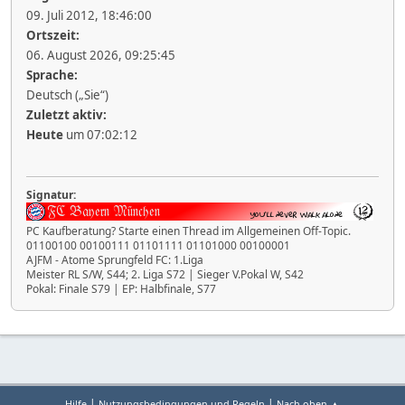
09. Juli 2012, 18:46:00
Ortszeit:
06. August 2026, 09:25:45
Sprache:
Deutsch („Sie“)
Zuletzt aktiv:
Heute
um 07:02:12
Signatur:
PC Kaufberatung? Starte einen Thread im Allgemeinen Off-Topic.
01100100 00100111 01101111 01101000 00100001
AJFM - Atome Sprungfeld FC: 1.Liga
Meister RL S/W, S44; 2. Liga S72 | Sieger V.Pokal W, S42
Pokal: Finale S79 | EP: Halbfinale, S77
|
|
Hilfe
Nutzungsbedingungen und Regeln
Nach oben ▲