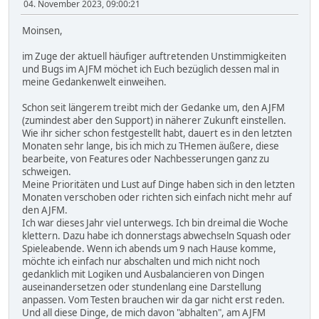
04. November 2023, 09:00:21
Moinsen,
im Zuge der aktuell häufiger auftretenden Unstimmigkeiten
und Bugs im AJFM möchet ich Euch bezüglich dessen mal in
meine Gedankenwelt einweihen.
Schon seit längerem treibt mich der Gedanke um, den AJFM
(zumindest aber den Support) in näherer Zukunft einstellen.
Wie ihr sicher schon festgestellt habt, dauert es in den letzten
Monaten sehr lange, bis ich mich zu THemen äußere, diese
bearbeite, von Features oder Nachbesserungen ganz zu
schweigen.
Meine Prioritäten und Lust auf Dinge haben sich in den letzten
Monaten verschoben oder richten sich einfach nicht mehr auf
den AJFM.
Ich war dieses Jahr viel unterwegs. Ich bin dreimal die Woche
klettern. Dazu habe ich donnerstags abwechseln Squash oder
Spieleabende. Wenn ich abends um 9 nach Hause komme,
möchte ich einfach nur abschalten und mich nicht noch
gedanklich mit Logiken und Ausbalancieren von Dingen
auseinandersetzen oder stundenlang eine Darstellung
anpassen. Vom Testen brauchen wir da gar nicht erst reden.
Und all diese Dinge, de mich davon "abhalten", am AJFM