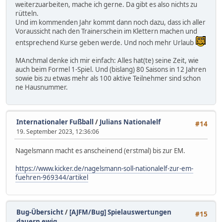
weiterzuarbeiten, mache ich gerne. Da gibt es also nichts zu
rütteln.
Und im kommenden Jahr kommt dann noch dazu, dass ich aller
Voraussicht nach den Trainerschein im Klettern machen und
entsprechend Kurse geben werde. Und noch mehr Urlaub
MAnchmal denke ich mir einfach: Alles hat(te) seine Zeit, wie
auch beim Formel 1-Spiel. Und (bislang) 80 Saisons in 12 Jahren
sowie bis zu etwas mehr als 100 aktive Teilnehmer sind schon
ne Hausnummer.
Internationaler Fußball
/
Julians Nationalelf
#14
19. September 2023, 12:36:06
Nagelsmann macht es anscheinend (erstmal) bis zur EM.
https://www.kicker.de/nagelsmann-soll-nationalelf-zur-em-
fuehren-969344/artikel
Bug-Übersicht
/
[AJFM/Bug] Spielauswertungen
#15
dauern ewig