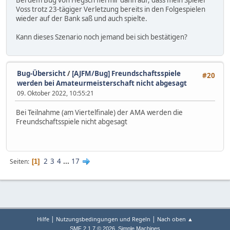
Bei dem Bug von Hegsch fiel mir dann auf, dass mein Spieler
Voss trotz 23-tägiger Verletzung bereits in den Folgespielen
wieder auf der Bank saß und auch spielte.
Kann dieses Szenario noch jemand bei sich bestätigen?
Bug-Übersicht
/
[AJFM/Bug] Freundschaftsspiele
#20
werden bei Amateurmeisterschaft nicht abgesagt
09. Oktober 2022, 10:55:21
Bei Teilnahme (am Viertelfinale) der AMA werden die
Freundschaftsspiele nicht abgesagt
2
3
4
...
17
Seiten
1
|
|
Hilfe
Nutzungsbedingungen und Regeln
Nach oben ▲
,
SMF 2.1.7 © 2026
Simple Machines