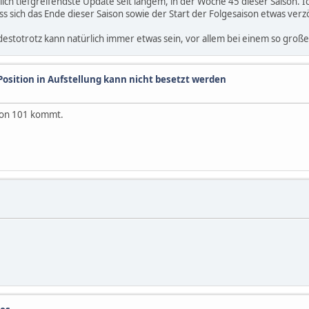
ich tiefgreifendste Update seit langem, in der Woche 45 dieser Saison. I
s sich das Ende dieser Saison sowie der Start der Folgesaison etwas ver
s destotrotz kann natürlich immer etwas sein, vor allem bei einem so gro
Position in Aufstellung kann nicht besetzt werden
ison 101 kommt.