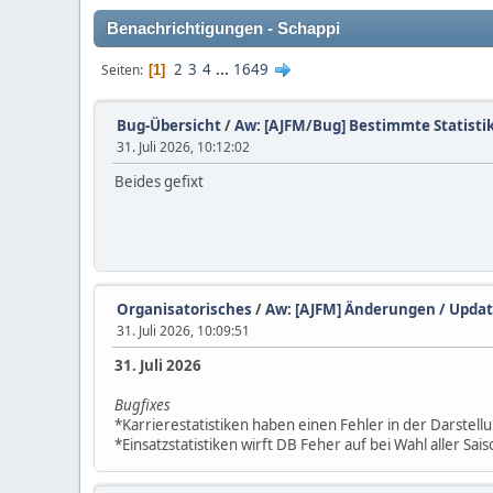
Benachrichtigungen - Schappi
2
3
4
...
1649
Seiten
1
Bug-Übersicht
/
Aw: [AJFM/Bug] Bestimmte Statistik
31. Juli 2026, 10:12:02
Beides gefixt
Organisatorisches
/
Aw: [AJFM] Änderungen / Upda
31. Juli 2026, 10:09:51
31. Juli 2026
Bugfixes
*Karrierestatistiken haben einen Fehler in der Darstel
*Einsatzstatistiken wirft DB Feher auf bei Wahl aller Sa