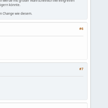
ch werde mit großer Wahrscheinlich viel eingreifen
zögern könnte.
ßen Change wie diesem.
#6
#7