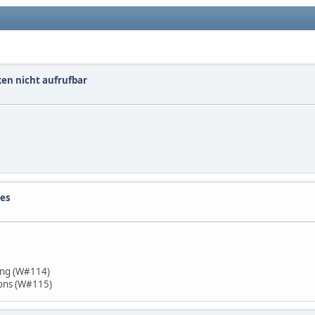
en nicht aufrufbar
tes
lung (W#114)
isons (W#115)