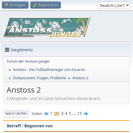
Einloggen
Registrieren
Hauptmenü
Forum der Anstoss-Jünger
Anstoss - Der Fußballmanager von Ascaron
►
Diskussionen, Fragen, Probleme
Anstoss 2
►
►
Anstoss 2
0 Mitglieder und 30 Gäste betrachten dieses Board.
1
3
4
5
...
15
Seiten
2
NACH UNTEN
Betreff
/
Begonnen von