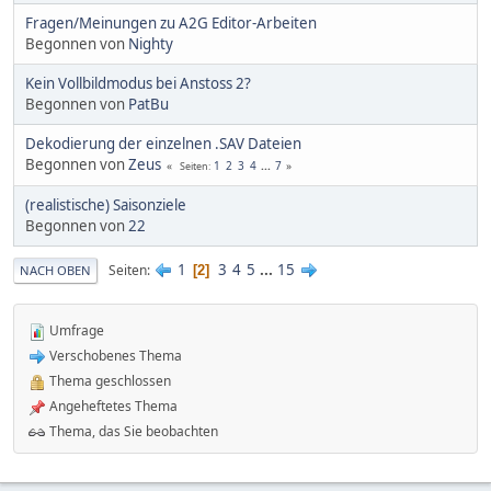
Fragen/Meinungen zu A2G Editor-Arbeiten
Begonnen von
Nighty
Kein Vollbildmodus bei Anstoss 2?
Begonnen von
PatBu
Dekodierung der einzelnen .SAV Dateien
Begonnen von
Zeus
1
2
3
4
...
7
Seiten
(realistische) Saisonziele
Begonnen von
22
1
3
4
5
...
15
Seiten
2
NACH OBEN
Umfrage
Verschobenes Thema
Thema geschlossen
Angeheftetes Thema
Thema, das Sie beobachten