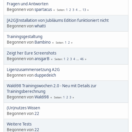
Fragen und Antworten
Begonnen von
spartacus
1
2
3
4
...
13
Seiten
[A2G]Installation von Jubiläums Edition funktioniert nicht
Begonnen von
whatti
Trainingsgestaltung
Begonnen von
Bambino
1
2
Seiten
Zeigt her Eure Screenshots
Begonnen von
ansgarB
1
2
3
4
...
46
Seiten
Ligenzusammensetzung A2G
Begonnen von
duppedeich
Waldi98 Trainingswochen 2.0 - Neu mit Details zur
Trainingsberechnung
Begonnen von
Waldi98
1
2
3
Seiten
(Un)nutzes Wissen
Begonnen von
22
Weitere Tests
Begonnen von
22